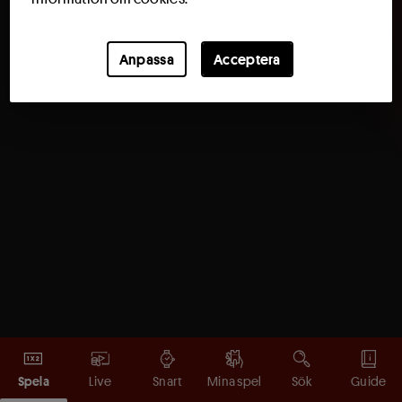
Anpassa
Acceptera
Spela
Live
Snart
Mina spel
Sök
Guide