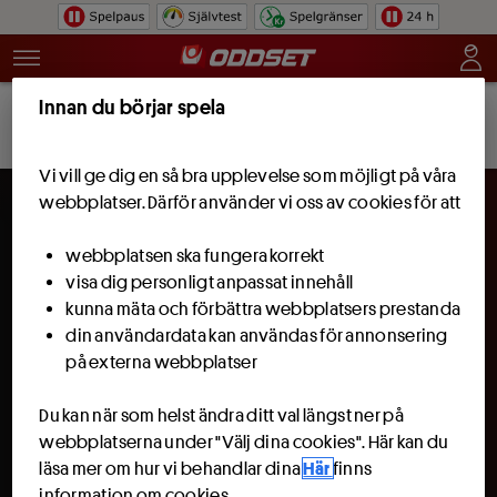
Hoppa till innehåll
Innan du börjar spela
Bli kund och få 100 kr att spela för.
Läs
Bli kund
mer
Vi vill ge dig en så bra upplevelse som möjligt på våra
webbplatser. Därför använder vi oss av cookies för att
webbplatsen ska fungera korrekt
visa dig personligt anpassat innehåll
kunna mäta och förbättra webbplatsers prestanda
din användardata kan användas för annonsering
på externa webbplatser
Du kan när som helst ändra ditt val längst ner på
webbplatserna under "Välj dina cookies". Här kan du
läsa mer om hur vi behandlar dina
Här
finns
information om cookies.