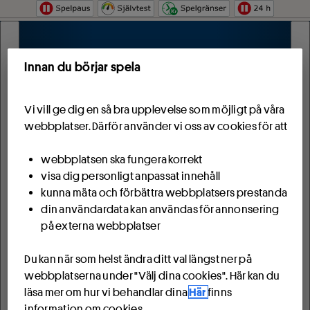
Hoppa till innehåll
Innan du börjar spela
Vi vill ge dig en så bra upplevelse som möjligt på våra
webbplatser. Därför använder vi oss av cookies för att
webbplatsen ska fungera korrekt
visa dig personligt anpassat innehåll
kunna mäta och förbättra webbplatsers prestanda
din användardata kan användas för annonsering
på externa webbplatser
Du kan när som helst ändra ditt val längst ner på
webbplatserna under "Välj dina cookies". Här kan du
läsa mer om hur vi behandlar dina
Här
finns
information om cookies.