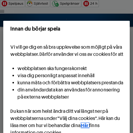
Hoppa till innehåll
Meny
Innan du börjar spela
Logga in
Vi vill ge dig en så bra upplevelse som möjligt på våra
webbplatser. Därför använder vi oss av cookies för att
webbplatsen ska fungera korrekt
visa dig personligt anpassat innehåll
kunna mäta och förbättra webbplatsers prestanda
din användardata kan användas för annonsering
på externa webbplatser
Du kan när som helst ändra ditt val längst ner på
webbplatserna under "Välj dina cookies". Här kan du
läsa mer om hur vi behandlar dina
Här
finns
information om cookies.