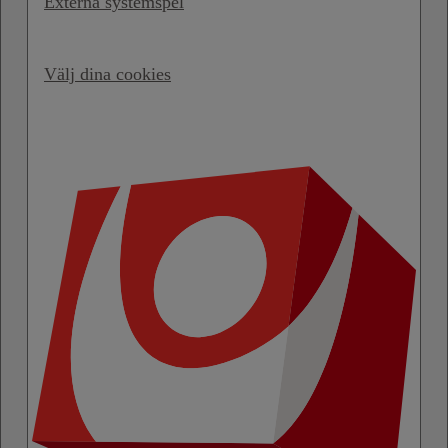
Externa systemspel
Välj dina cookies