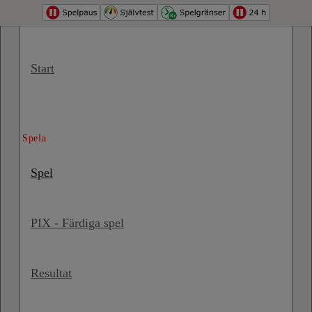
Hoppa till innehåll
Start
Spela
Spel
PIX - Färdiga spel
Resultat