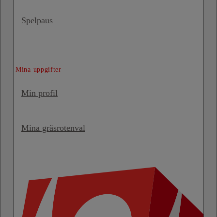
Spelpaus
Mina uppgifter
Min profil
Mina gräsrotenval