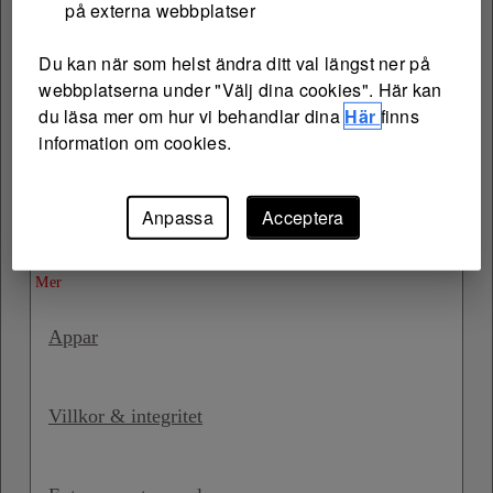
på externa webbplatser
Kundservice
Du kan när som helst ändra ditt val längst ner på
webbplatserna under "Välj dina cookies". Här kan
Spelkoll
du läsa mer om hur vi behandlar dina
Här
finns
information om cookies.
Gräsroten
Anpassa
Acceptera
Mer
Appar
Villkor & integritet