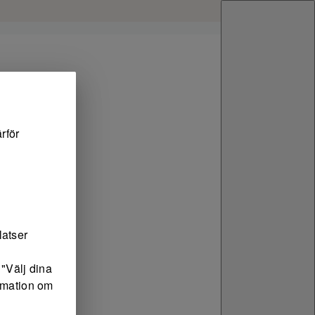
rför
latser
"Välj dina
ormation om