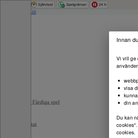
Hoppa till innehåll
Start
Innan du
Vi vill g
Spela
använder 
Spel
webbp
visa d
kunna
PIX - Färdiga spel
din a
Du kan nä
Resultat
cookies".
cookies.