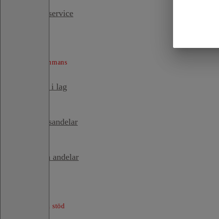
Sportservice
Spela tillsammans
Spela i lag
Butiksandelar
Köpta andelar
Tjänster och stöd