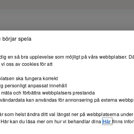
 börjar spela
e dig en så bra upplevelse som möjligt på våra webbplatser. Dä
vi oss av cookies för att
latsen ska fungera korrekt
ig personligt anpassat innehåll
 mäta och förbättra webbplatsers prestanda
nvändardata kan användas för annonsering på externa webbp
r som helst ändra ditt val längst ner på webbplatserna under 
 Här kan du läsa mer om hur vi behandlar dina
Här
finns inf