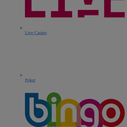
Live Casino
Poker