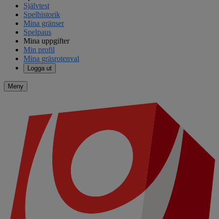
Självtest
Spelhistorik
Mina gränser
Spelpaus
Mina uppgifter
Min profil
Mina gräsrotenval
Logga ut
Meny