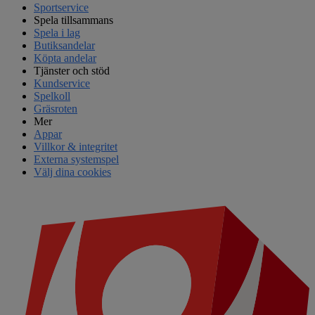
Sportservice
Spela tillsammans
Spela i lag
Butiksandelar
Köpta andelar
Tjänster och stöd
Kundservice
Spelkoll
Gräsroten
Mer
Appar
Villkor & integritet
Externa systemspel
Välj dina cookies