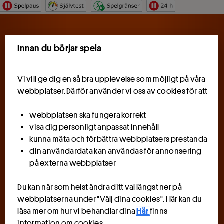
Hoppa till innehåll
Meny
Innan du börjar spela
Vi vill ge dig en så bra upplevelse som möjligt på våra
webbplatser. Därför använder vi oss av cookies för att
webbplatsen ska fungera korrekt
visa dig personligt anpassat innehåll
kunna mäta och förbättra webbplatsers prestanda
din användardata kan användas för annonsering
på externa webbplatser
Du kan när som helst ändra ditt val längst ner på
webbplatserna under "Välj dina cookies". Här kan du
läsa mer om hur vi behandlar dina
Här
finns
information om cookies.