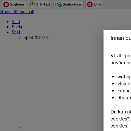
Hoppa till innehåll
Start
Spela
Spel
Innan du
Sport & hästar
Vi vill g
använder 
webbp
visa d
kunna
din a
Du kan nä
cookies".
cookies.