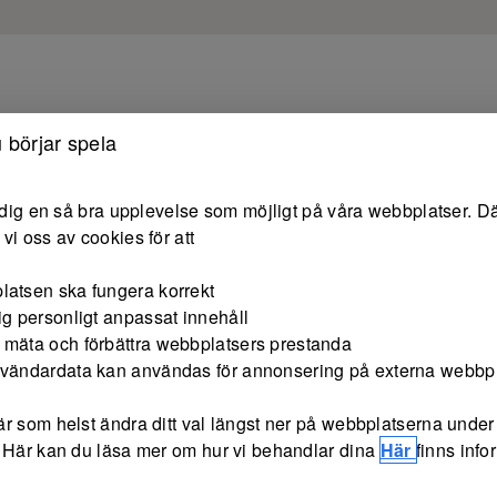
 börjar spela
e dig en så bra upplevelse som möjligt på våra webbplatser. Dä
vi oss av cookies för att
latsen ska fungera korrekt
ig personligt anpassat innehåll
 mäta och förbättra webbplatsers prestanda
nvändardata kan användas för annonsering på externa webbp
r som helst ändra ditt val längst ner på webbplatserna under 
 Här kan du läsa mer om hur vi behandlar dina
Här
finns inf