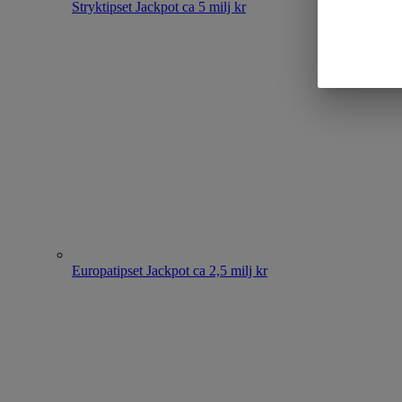
Stryktipset
Jackpot ca 5 milj kr
Europatipset
Jackpot ca 2,5 milj kr