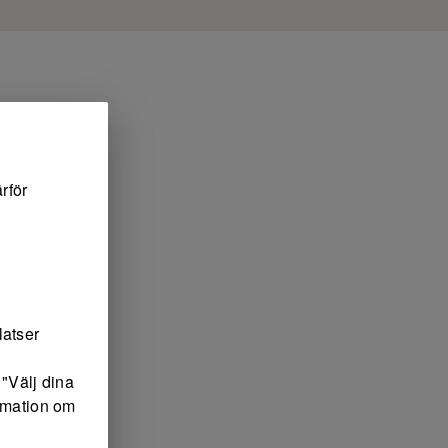
rför
latser
"Välj dina
ormation om