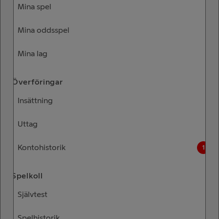
Mina spel
Mina oddsspel
Mina lag
Överföringar
Insättning
Uttag
Kontohistorik
1
Spelkoll
Självtest
Spelhistorik