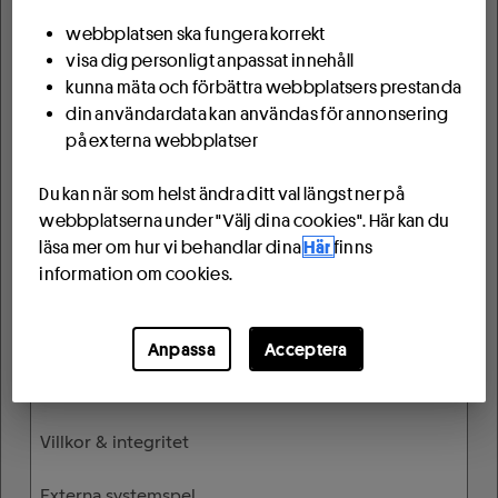
Butiksandelar
webbplatsen ska fungera korrekt
visa dig personligt anpassat innehåll
Köpta andelar
kunna mäta och förbättra webbplatsers prestanda
din användardata kan användas för annonsering
Tjänster och stöd
på externa webbplatser
Kundservice
Du kan när som helst ändra ditt val längst ner på
webbplatserna under "Välj dina cookies". Här kan du
Spelkoll
läsa mer om hur vi behandlar dina
Här
finns
information om cookies.
Gräsroten
Mer
Anpassa
Acceptera
Appar
Villkor & integritet
Externa systemspel