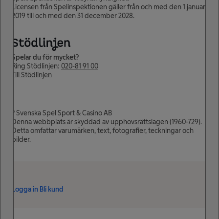
Licensen från Spelinspektionen gäller från och med den 1 januari
2019 till och med den 31 december 2028.
Spelar du för mycket?
Ring Stödlinjen:
020-81 91 00
Till Stödlinjen
© Svenska Spel Sport & Casino AB
Denna webbplats är skyddad av upphovsrättslagen (1960-729).
Detta omfattar varumärken, text, fotografier, teckningar och
bilder.
Logga in
Bli kund