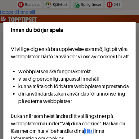
Hoppa till innehåll
Innan du börjar spela
Vi vill ge dig en så bra upplevelse som möjligt på våra
webbplatser. Därför använder vi oss av cookies för att
webbplatsen ska fungera korrekt
visa dig personligt anpassat innehåll
kunna mäta och förbättra webbplatsers prestanda
din användardata kan användas för annonsering
på externa webbplatser
Du kan när som helst ändra ditt val längst ner på
webbplatserna under "Välj dina cookies". Här kan du
läsa mer om hur vi behandlar dina
Här
finns
information om cookies.