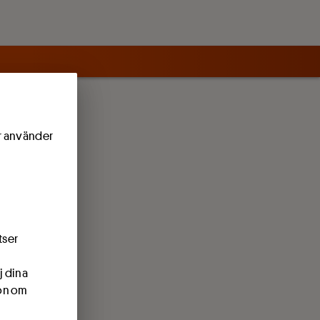
ör använder
tser
j dina
ion om