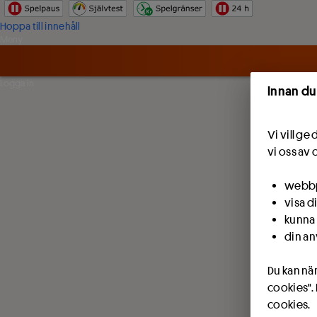
Hoppa till innehåll
Meny
Logga in
Innan du
Vi vill g
vi oss av 
webbpl
visa d
kunna 
din an
Du kan när
cookies".
cookies.