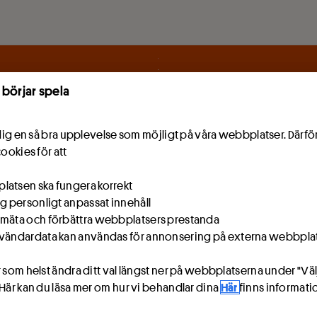
 börjar spela
e dig en så bra upplevelse som möjligt på våra webbplatser. Därf
cookies för att
atsen ska fungera korrekt
ig personligt anpassat innehåll
mäta och förbättra webbplatsers prestanda
vändardata kan användas för annonsering på externa webbpla
 som helst ändra ditt val längst ner på webbplatserna under "Väl
 Här kan du läsa mer om hur vi behandlar dina
Här
finns informat