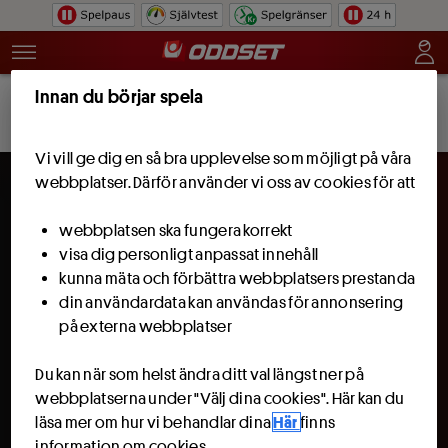
Hoppa till innehåll
Innan du börjar spela
Bli kund och få 100 kr att spela för.
Läs
Bli kund
mer
Vi vill ge dig en så bra upplevelse som möjligt på våra
webbplatser. Därför använder vi oss av cookies för att
webbplatsen ska fungera korrekt
visa dig personligt anpassat innehåll
kunna mäta och förbättra webbplatsers prestanda
din användardata kan användas för annonsering
på externa webbplatser
Du kan när som helst ändra ditt val längst ner på
webbplatserna under "Välj dina cookies". Här kan du
läsa mer om hur vi behandlar dina
Här
finns
information om cookies.