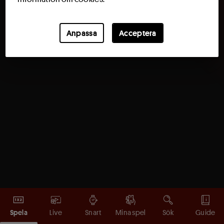
Anpassa
Acceptera
Spela
Live
Snart
Mina spel
Sök
Guide