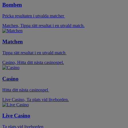
Bomben
Pricka resultaten i utvalda matcher
Matchen, Tippa rätt resultat i en utvald match.
Matchen
Tippa rätt resultat i en utvald match
Casino, Hitta ditt nästa casinospel.
Casino
Hitta ditt nästa casinospel
Live Casino, Ta plats vid liveborden.
Live Casino
Ta plats vid liveborden