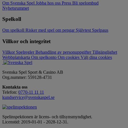
Om Svenska Spel
Jobba hos oss
Press
Bli spelombud
Nyhetsrummet
Spelkoll
Om spelkoll
Risker med spel om pengar
Självtest
Spelpaus
Villkor och integritet
Villkor
Spelregler
Behandling av personuppgifter
Tillgänglighet
Webbplatskarta
Om spelkonto
Om cookies
Välj dina cookies
Svenska Spel Sport & Casino AB
Org.nummer: 559128-4731
Kontakta oss
Telefon:
0770-11 11 11
kundservice@svenskaspel.se
Spelinspektionen är licens- och tillsynsmyndighet.
Licenstid: 2019-01-01 - 2028-12-31.