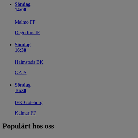
Söndag
14:00
Malmö FF
Degerfors IF
Söndag
16:30
Halmstads BK
GAIS
Söndag
16:30
IFK Göteborg
Kalmar FF
Populärt hos oss