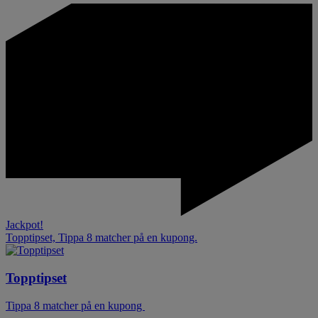
Jackpot!
Topptipset, Tippa 8 matcher på en kupong.
Topptipset
Tippa 8 matcher på en kupong