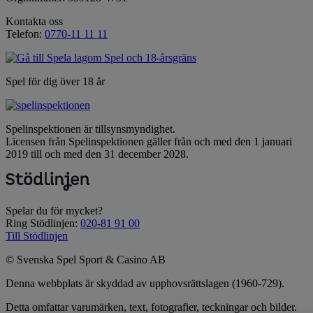
Kontakta oss
Telefon:
0770-11 11 11
Spel för dig över 18 år
Spelinspektionen är tillsynsmyndighet.
Licensen från Spelinspektionen gäller från och med den 1 januari
2019 till och med den 31 december 2028.
Spelar du för mycket?
Ring Stödlinjen:
020-81 91 00
Till Stödlinjen
© Svenska Spel Sport & Casino AB
Denna webbplats är skyddad av upphovsrättslagen (1960-729).
Detta omfattar varumärken, text, fotografier, teckningar och bilder.