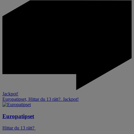
Jackpot!
Europatipset, Hittar du 13 rätt?. Jackpot!
Europatipset
Hittar du 13 rätt?