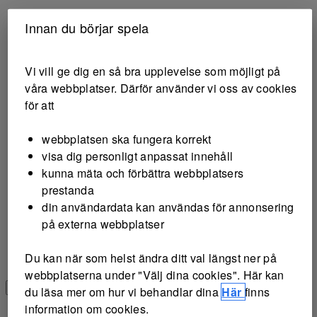
0 min
Innan du börjar spela
Visa saldo
Logga in
Bli kund
Mina spel
Vi vill ge dig en så bra upplevelse som möjligt på
Mina oddsspel
Mina lag
våra webbplatser. Därför använder vi oss av cookies
Överföringar
för att
Insättning
Uttag
Kontohistorik
webbplatsen ska fungera korrekt
1
visa dig personligt anpassat innehåll
Spelkoll
kunna mäta och förbättra webbplatsers
Självtest
Spelhistorik
prestanda
Mina gränser
din användardata kan användas för annonsering
Spelpaus
på externa webbplatser
Mina uppgifter
Min profil
Mina gräsrotenval
Du kan när som helst ändra ditt val längst ner på
Logga ut
webbplatserna under "Välj dina cookies". Här kan
Meny
du läsa mer om hur vi behandlar dina
Här
finns
information om cookies.