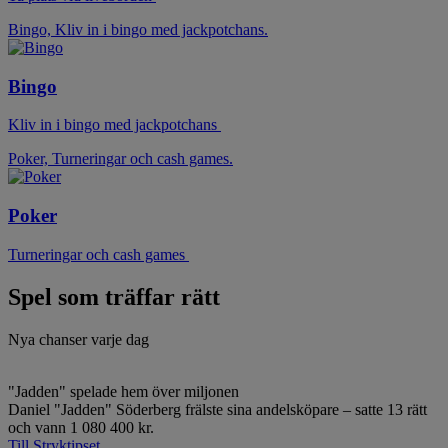
Bingo, Kliv in i bingo med jackpotchans.
Bingo
Kliv in i bingo med jackpotchans
Poker, Turneringar och cash games.
Poker
Turneringar och cash games
Spel som träffar rätt
Nya chanser varje dag
"Jadden" spelade hem över miljonen
Daniel "Jadden" Söderberg frälste sina andelsköpare – satte
13
rätt
och vann
1 080 400
kr.
Till Stryktipset