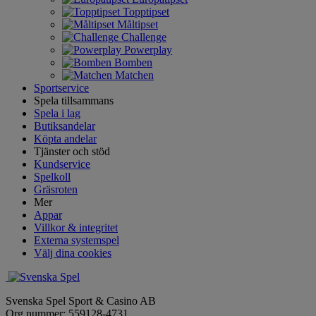
Topptipset
Måltipset
Challenge
Powerplay
Bomben
Matchen
Sportservice
Spela tillsammans
Spela i lag
Butiksandelar
Köpta andelar
Tjänster och stöd
Kundservice
Spelkoll
Gräsroten
Mer
Appar
Villkor & integritet
Externa systemspel
Välj dina cookies
Svenska Spel Sport & Casino AB
Org.nummer: 559128-4731