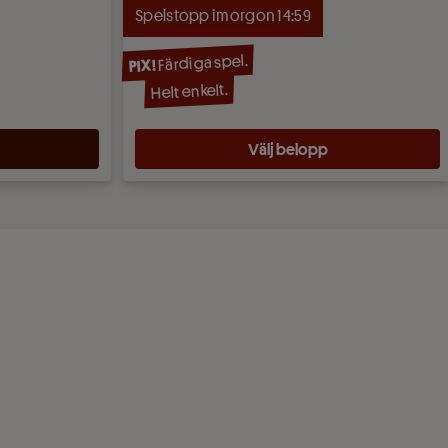
Spelstopp imorgon 14:59
Färdiga spel.
PIX!
Helt enkelt.
Välj belopp