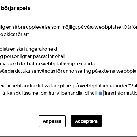
 börjar spela
elska ligacupen och 5 miljoner kronor i jac
Spelstopp 15:59
e dig en så bra upplevelse som möjligt på våra webbplatser. Därf
Sätt 13 rätt
cookies för att
Aktuellt
Sport
Casino
Poker
Hästsport
Bingo
atsen ska fungera korrekt
ig personligt anpassat innehåll
mäta och förbättra webbplatsers prestanda
vändardata kan användas för annonsering på externa webbpla
 som helst ändra ditt val längst ner på webbplatserna under "Väl
Söndag
Söndag
Imorgon
Imorgon
Söndag
Sönda
14:30
14:30
13:00
15:30
12:00
12:00
 Här kan du läsa mer om hur vi behandlar dina
Här
finns informat
Halmstads BK
IFK Göteborg
Örgryte IS
Mjällby AIF
Hammarby IF
Malmö 
 IF
GAIS
Kalmar FF
AIK
IF Elfsborg
BK Häcken
Degerfo
Anpassa
Acceptera