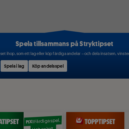
Spela tillsammans på Stryktipset
set ihop, som ett lag eller köp färdiga andelar – och dela insatsen, vinst
Spela i lag
Köp andelsspel
Färdiga spel.
PIX!