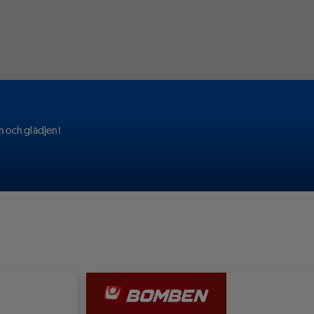
en och glädjen!