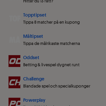
Hittar du 13 rätt?
Topptipset
Tippa 8 matcher på en kupong
Måltipset
Tippa de målrikaste matcherna
Oddset
Betting & livespel dygnet runt
Challenge
Blandade spel och specialkuponger
Powerplay