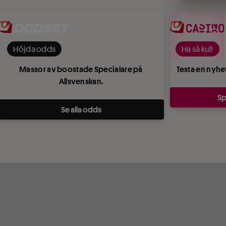
Höjda odds
Ha så kul!
Massor av boostade Specialare på
Testa en nyhe
Allsvenskan.
Sp
Se alla odds