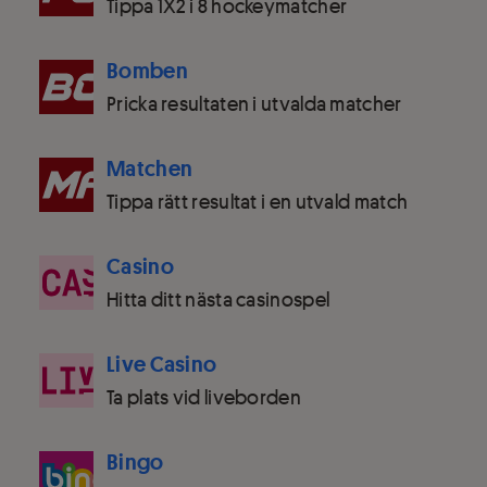
Tippa 1X2 i 8 hockeymatcher
Bomben
Pricka resultaten i utvalda matcher
Matchen
Tippa rätt resultat i en utvald match
Casino
Hitta ditt nästa casinospel
Live Casino
Ta plats vid liveborden
Bingo