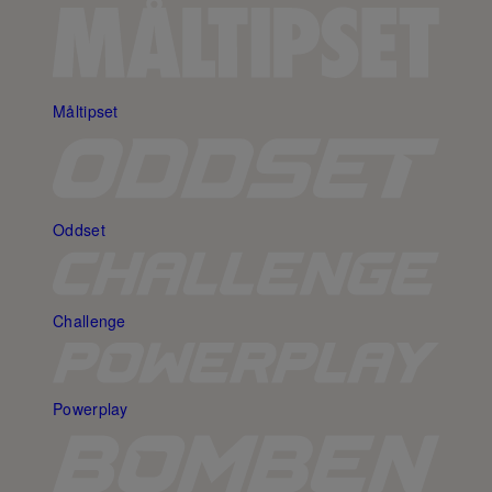
Måltipset
Oddset
Challenge
Powerplay