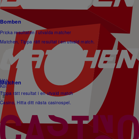
Bomben
Pricka resultaten i utvalda matcher
Matchen, Tippa rätt resultat i en utvald match.
Höjda odds
Matchen
Kolla in Oddsets boostade Specialare.
Tippa rätt resultat i en utvald match
Se oddsen
Casino, Hitta ditt nästa casinospel.