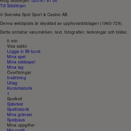
Ring Stödlinjen:
020-81 91 00
Till Stödlinjen
© Svenska Spel Sport & Casino AB
Denna webbplats är skyddad av upphovsrättslagen (1960-729).
Detta omfattar varumärken, text, fotografier, teckningar och bilder.
0 min
Visa saldo
Logga in
Bli kund
Mina spel
Mina oddsspel
Mina lag
Överföringar
Insättning
Uttag
Kontohistorik
1
Spelkoll
Självtest
Spelhistorik
Mina gränser
Spelpaus
Mina uppgifter
Min profil