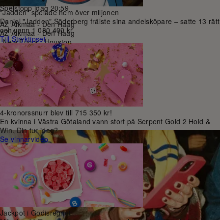
Spelstopp idag 20:59
"Jadden" spelade hem över miljonen
Daniel "Jadden" Söderberg frälste sina andelsköpare – satte
13
rätt
AZ Alkmaa - Den Haag
och vann
1 080 400
kr.
AZ Alkmaa - Den Haag
Till Stryktipset
New Engla - Houston
Spela Challenge
4
-kronorssnurr blev till
715 350
kr!
En kvinna i Västra Götaland vann stort på Serpent Gold
2
Hold &
Win. Din tur idag?
Se vinnarvideo
Jackpot i Godisregnet