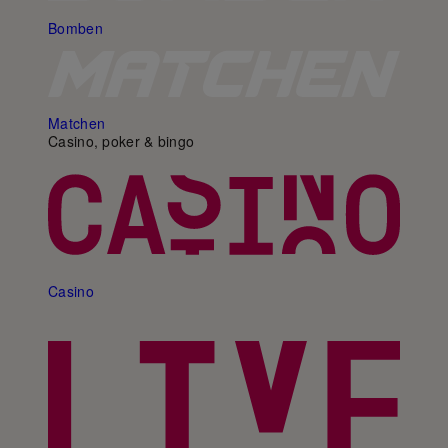
Bomben
Matchen
Casino, poker & bingo
Casino