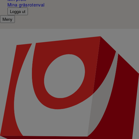
Mina gräsrotenval
Logga ut
Meny