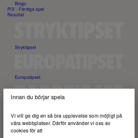
Bingo
PIX - Färdiga spel
Resultat
Stryktipset
Europatipset
Innan du börjar spela
Topptipset
Vi vill ge dig en så bra upplevelse som möjligt på
våra webbplatser. Därför använder vi oss av
cookies för att