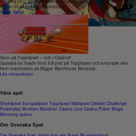
Måndag
20
/
7
gav jackpotten i bingospelet Godisregnet hela
116
773
kr till en lycklig bingovinnare.
Spela Bingo
Missa inget av festen – ladda ner appen!
Ladda ner här
Vann på Topptipset – och i Casinot!
Uppsala-bo fixade först full pott på Topptipset och snurrade sen
hem maxvinsten på Bigger Barnhouse Bonanza.
Läs vinnarstoryn
Våra spel
Stryktipset
Europatipset
Topptipset
Måltipset
Oddset
Challenge
Powerplay
Bomben
Matchen
Casino
Live Casino
Poker
Bingo
Momang casino
Om Svenska Spel
Om Svenska Spel
Jobba hos oss
Press
Bli spelombud