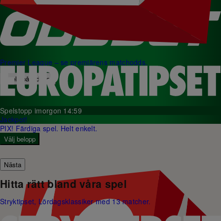
Premier League – se premiärens matchodds.
Spela på Oddset
Spelstopp imorgon 14:59
Jackpot!
PIX!
Färdiga spel.
Helt enkelt.
Välj belopp
Nästa
Hitta rätt bland våra spel
Stryktipset, Lördagsklassiker med 13 matcher.