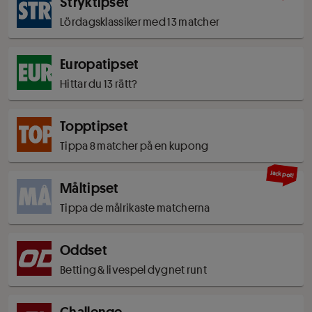
Stryktipset
Lördagsklassiker
med
Lördagsklassiker med 13 matcher
13
matcher.
Europatipset,
Jackpot!
Europatipset
Hittar
du
Hittar du 13 rätt?
13
rätt?.
Topptipset,
Topptipset
Tippa
8
Tippa 8 matcher på en kupong
matcher
på
Jackpot!
Måltipset,
en
Måltipset
Tippa
kupong.
de
Tippa de målrikaste matcherna
målrikaste
matcherna.
Oddset,
Jackpot!
Oddset
Betting
&
Betting & livespel dygnet runt
livespel
dygnet
Challenge,
runt.
Challenge