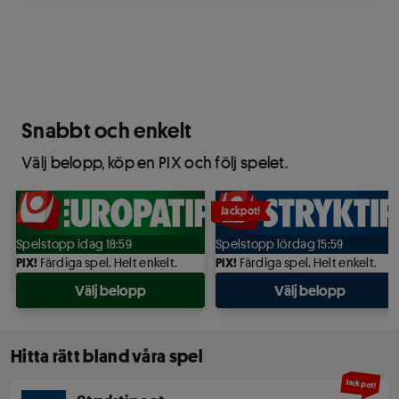
Snabbt och enkelt
Välj belopp, köp en PIX och följ spelet.
Föregående
Nästa
Jackpot!
Spelstopp idag 18:59
Spelstopp lördag 15:59
PIX!
Färdiga spel.
Helt enkelt.
PIX!
Färdiga spel.
Helt enkelt.
Välj belopp
Välj belopp
Hitta rätt bland våra spel
Jackpot!
Stryktipset,