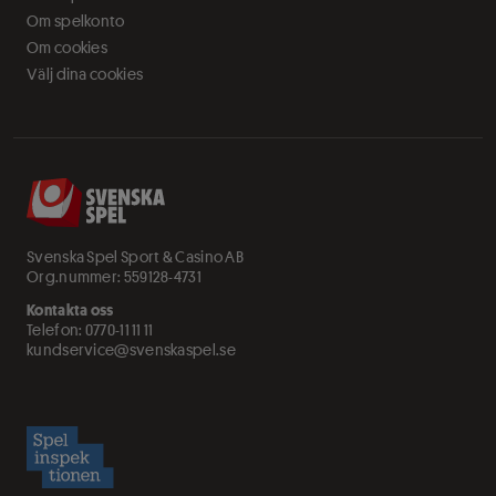
Om spelkonto
Om cookies
Välj dina cookies
Svenska Spel Sport & Casino AB
Org.nummer: 559128-4731
Kontakta oss
Telefon:
0770-11 11 11
kundservice@svenskaspel.se