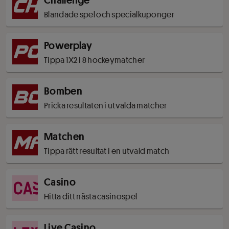
Blandade
spel
Blandade spel och specialkuponger
och
specialkuponger.
Powerplay,
Powerplay
Tippa
1X2
Tippa 1X2 i 8 hockeymatcher
i
8
Bomben,
hockeymatcher.
Bomben
Pricka
resultaten
Pricka resultaten i utvalda matcher
i
utvalda
Matchen,
matcher.
Matchen
Tippa
rätt
Tippa rätt resultat i en utvald match
resultat
i
Casino,
en
Casino
Hitta
utvald
ditt
match.
Hitta ditt nästa casinospel
nästa
casinospel.
Live
Live Casino
Casino,