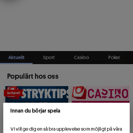
Aktuellt
Sport
Casino
Poker
Populärt hos oss
Föregående
Nästa
Jackpot!
Spelstopp lördag 15:59
Ha så kul!
Innan du börjar spela
Har du hunnit testa Pirots 5
ännu?
Jackpot ca 5 miljoner kr
Vi vill ge dig en så bra upplevelse som möjligt på våra