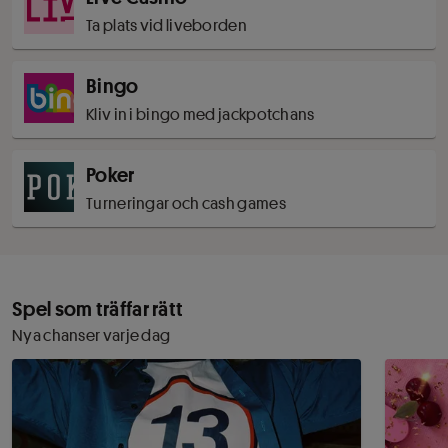
Ta
Ta plats vid liveborden
plats
vid
Bingo,
liveborden.
Bingo
Kliv
in
Kliv in i bingo med jackpotchans
i
bingo
Poker,
med
Poker
Turneringar
jackpotchans.
och
Turneringar och cash games
cash
games.
Spel som träffar rätt
Nya chanser varje dag