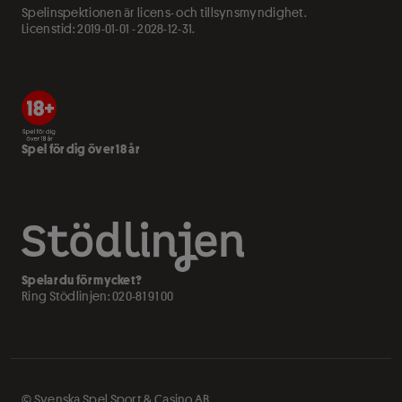
Spelinspektionen är licens- och tillsynsmyndighet.
Licenstid: 2019-01-01 - 2028-12-31.
Spel för dig över 18 år
Spelar du för mycket?
Ring Stödlinjen:
020-81 91 00
© Svenska Spel Sport & Casino AB