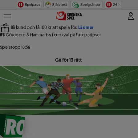
Hoppa till innehåll
Bli kund och få 100 kr att spela för.
Läs mer
IFK Göteborg & Hammarby i cupkval på Europatipset
Spelstopp 18:59
Gå för 13 rätt