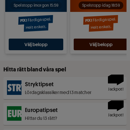
Spelstopp imorgon 15:59
Spelstopp idag 18:59
Färdiga spel.
Färdiga spel.
PIX!
PIX!
Helt enkelt.
Helt enkelt.
Välj belopp
Välj belopp
Hitta rätt bland våra spel
Stryktipset,
Stryktipset
Lördagsklassiker
Jackpot!
med
Lördagsklassiker med 13 matcher
13
matcher.
Europatipset,
Jackpot!
Europatipset
Hittar
Jackpot!
du
Hittar du 13 rätt?
13
rätt?.