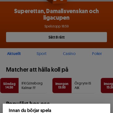
Superettan, Damallsvenskan och
ligacupen
Spelstopp 18:59
Sätt 8 rätt
Aktuellt
Sport
Casino
Poker
Matcher att hålla koll på
IFK Göteborg
Örgryte IS
öndag
Imorgon
Imorgon
14:30
13:00
15:30
Kalmar FF
AIK
Populärt hos oss
Innan du börjar spela