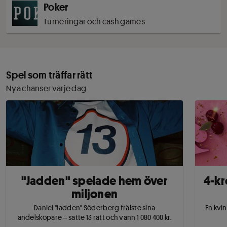
Poker
Turneringar
jackpotchans.
och
Turneringar och cash games
cash
games.
Spel som träffar rätt
Nya chanser varje dag
"Jadden" spelade hem över
4
-kr
miljonen
Daniel "Jadden" Söderberg frälste sina
En kvi
andelsköpare – satte
13
rätt och vann
1 080 400
kr.