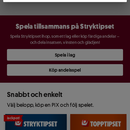
Spela tillsammans på Stryktipset
Spela Stryktipset ihop, som ett lag eller köp färdiga andelar – 
och dela insatsen, vinsten och glädjen!
Spela i lag
Köp andelsspel
Snabbt och enkelt
Välj belopp, köp en PIX och följ spelet.
Föregående
Nästa
Jackpot!