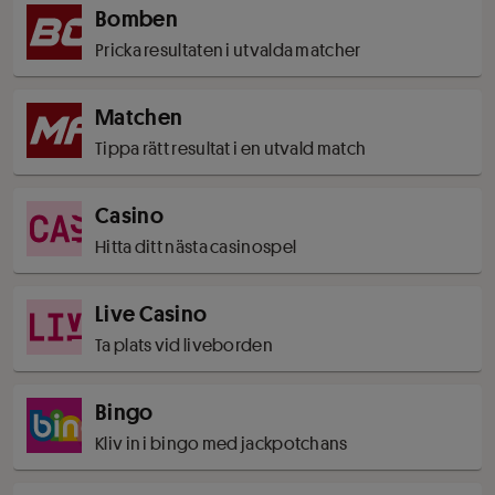
hockeymatcher.
Bomben
Pricka
resultaten
Pricka resultaten i utvalda matcher
i
utvalda
Matchen,
matcher.
Matchen
Tippa
rätt
Tippa rätt resultat i en utvald match
resultat
i
Casino,
en
Casino
Hitta
utvald
ditt
match.
Hitta ditt nästa casinospel
nästa
casinospel.
Live
Live Casino
Casino,
Ta
Ta plats vid liveborden
plats
vid
Bingo,
liveborden.
Bingo
Kliv
in
Kliv in i bingo med jackpotchans
i
bingo
Poker,
med