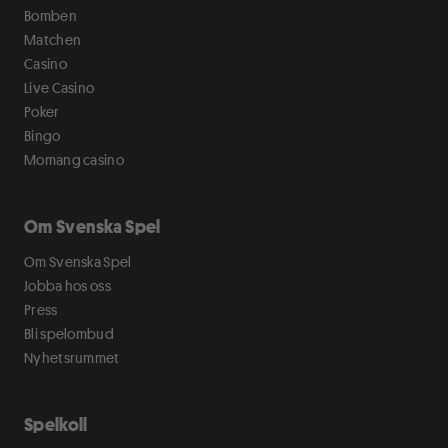
Bomben
Matchen
Casino
Live Casino
Poker
Bingo
Momang casino
Om Svenska Spel
Om Svenska Spel
Jobba hos oss
Press
Bli spelombud
Nyhetsrummet
Spelkoll