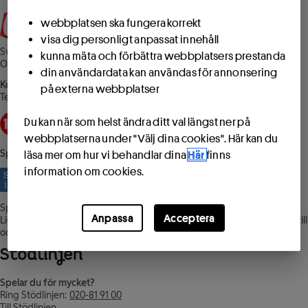
Välj dina cookies
webbplatsen ska fungera korrekt
Hammarby IF
Malmö FF
H
n
Imorgon
Imorgon
visa dig personligt anpassat innehåll
12:00
14:30
BK Häcken
Degerfors IF
G
Svenska Spel Sport & Casino AB
kunna mäta och förbättra webbplatsers prestanda
Org.nummer: 559128-4731
din användardata kan användas för annonsering
Populärt hos oss
Kontakta oss
på externa webbplatser
Telefon:
0770-11 11 11
Föregående
Nästa
Du kan när som helst ändra ditt val längst ner på
webbplatserna under "Välj dina cookies". Här kan du
Spelstopp imorgon 14:59
Spel för dig över 18 år
läsa mer om hur vi behandlar dina
Här
finns
Ha så kul!
Jackpot!
information om cookies.
Testa en nyhet som redan gjort
sig populär.
Spelinspektionen är tillsynsmyndighet.
Anpassa
Acceptera
Licensen från Spelinspektionen gäller från och med den 1 januari 2019 till
Spela Dragon PrimeX
och med den 31 december 2028.
Spelar du för mycket?
Ring Stödlinjen:
020-81 91 00
Jackpot ca 2,5 miljoner kr
Till Stödlinjen