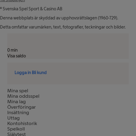
© Svenska Spel Sport & Casino AB
Denna webbplats är skyddad av upphovsrättslagen (1960-729).
Detta omfattar varumärken, text, fotografier, teckningar och bilder.
Spela tillsammans på Europatipset
Spela Europatipset ihop, som ett lag eller köp färdiga andelar – och
dela insatsen, vinsten och glädjen!
0 min
Visa saldo
Spela Europatipset
Spela i lag
Logga in
Bli kund
Köp andelsspel
Mina spel
Mina oddsspel
Mina lag
Överföringar
Insättning
Uttag
Kontohistorik
Spelkoll
Självtest