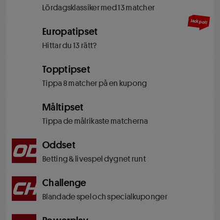
med
Välj belopp
Välj belopp
Lördagsklassiker med 13 matcher
13
matcher.
Jackpot!
Europatipset,
Europatipset
Hittar
du
Hittar du 13 rätt?
13
rätt?.
Topptipset,
Topptipset
Jackpot!
Tippa
8
Tippa 8 matcher på en kupong
matcher
på
Måltipset,
Måltipset
en
Tippa
kupong.
de
Tippa de målrikaste matcherna
målrikaste
matcherna.
Oddset,
Oddset
Betting
&
Betting & livespel dygnet runt
livespel
dygnet
Challenge,
Challenge
runt.
Blandade
spel
Blandade spel och specialkuponger
och
specialkuponger.
Powerplay,