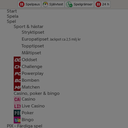
Hoppa till innehåll
Start
Spela
Spel
Bli kund och få 100 kr att spela för.
Läs mer
Sport & hästar
Allsvenskan: Spela live på Mjällby-Elfsborg
Stryktipset
Europatipset
Jackpot ca 2,5 milj kr
Topptipset
Till liveoddsen
Måltipset
Oddset
Challenge
Powerplay
Bomben
Matchen
Casino, poker & bingo
Casino
Live Casino
Poker
Bingo
PIX - Färdiga spel