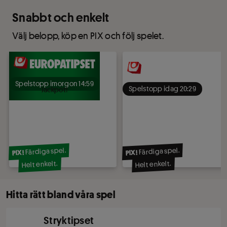
Snabbt och enkelt
Välj belopp, köp en PIX och följ spelet.
Föregående
Nästa
Spelstopp imorgon 14:59
Spelstopp idag 20:29
Jackpot!
Färdiga spel.
Färdiga spel.
PIX!
PIX!
Helt enkelt.
Helt enkelt.
Hitta rätt bland våra spel
Stryktipset,
Stryktipset
Lördagsklassiker