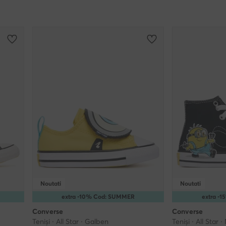
Noutati
Noutati
extra -10% Cod: SUMMER
extra -
Converse
Converse
Teniși · All Star · Galben
Teniși · All Star 