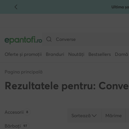
Ultima șa
TRECI LA CONȚINUTUL PRINCIPAL
MERGI LA CĂUTARE
Oferte și promoții
Branduri
Noutăți
Bestsellers
Damă
Pagina principală
Rezultatele pentru: Conve
Accesorii
Numărul de produse:
8
Sortează
Mărime
Bărbați
Numărul de produse:
97