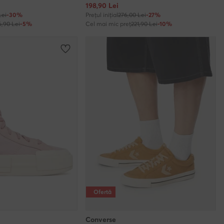
Prețul actual
198,90
Lei
Lei
-30%
Prețul inițial
276,00 Lei
-27%
6,90 Lei
-5%
Cel mai mic preț
221,90 Lei
-10%
Ofertă
Converse