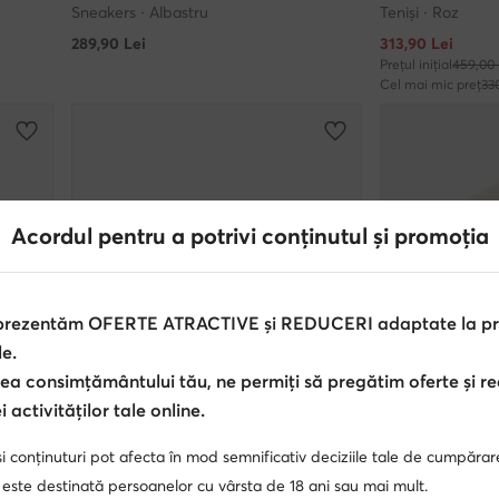
Sneakers · Albastru
Teniși · Roz
Prețul actual
289,90
Lei
313,90
Lei
Prețul inițial
459,00 
Cel mai mic preț
33
Acordul pentru a potrivi conținutul și promoția
 prezentăm OFERTE ATRACTIVE și REDUCERI adaptate la pref
le.
ea consimțământului tău, ne permiți să pregătim oferte și r
 activităților tale online.
Ofertă
Ofertă
i conținuturi pot afecta în mod semnificativ deciziile tale de cumpărar
 este destinată persoanelor cu vârsta de 18 ani sau mai mult.