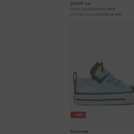
Prețul actual
209,90
Lei
Prețul inițial
323,00 Lei
-35%
Cel mai mic preț
224,90 Lei
-6%
-16%
Converse