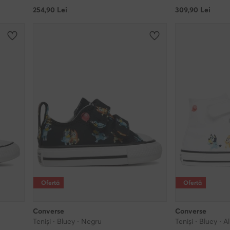
254,90
Lei
309,90
Lei
Ofertă
Ofertă
Converse
Converse
Teniși · Bluey · Negru
Teniși · Bluey · A