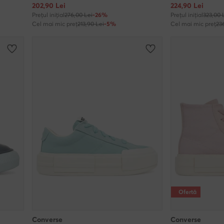
Prețul actual
Prețul actual
202,90
Lei
224,90
Lei
Prețul inițial
276,00 Lei
-26%
Prețul inițial
323,00 
Cel mai mic preț
213,90 Lei
-5%
Cel mai mic preț
23
Ofertă
Converse
Converse