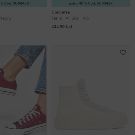
15% Cod: SUMMER
extra -10% Cod: SUMMER
Converse
· Negru
Teniși · All Star · Alb
434,90
Lei