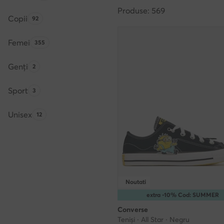
Produse: 569
Copii
Numărul de produse:
92
Femei
Numărul de produse:
355
Genți
Numărul de produse:
2
Sport
Numărul de produse:
3
Unisex
Numărul de produse:
12
Noutati
extra -10% Cod: SUMMER
Converse
Teniși · All Star · Negru