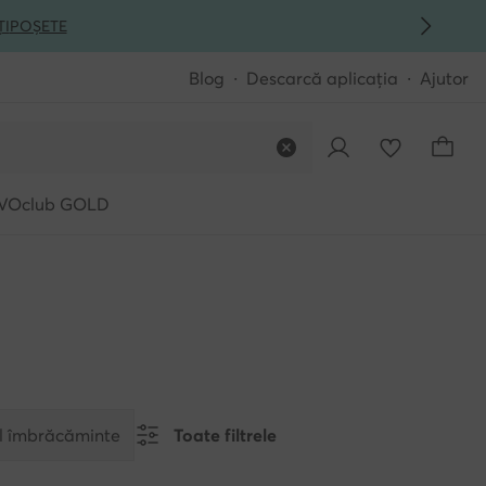
ȚI
POȘETE
Blog
Descarcă aplicația
Ajutor
VOclub GOLD
l îmbrăcăminte
Toate filtrele