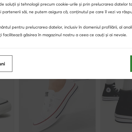
Converse
Converse
 de soluții și tehnologii precum cookie-urile și prin prelucrarea datelor t
Sneakers · Alb
Rucsac · Bleuma
 partenerii săi, ne putem asigura că, conținutul pe care îl vezi va răs
Prețul actual
Prețul actual
293,90
Lei
180,90
Lei
Prețul inițial
435,00 Lei
-32%
Prețul inițial
255,00 
ntul pentru prelucrarea datelor, inclusiv în domeniul profilării, al anali
Cel mai mic preț
319,90 Lei
-8%
Cel mai mic preț
19
, îți facilitează găsirea în magazinul nostru a ceea ce cauți și ai nevoie.
uni