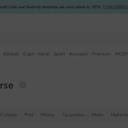
nsă! Cele mai fierbinți tendințe ale verii până la -35%
FEMEI
BĂRBA
Bărbați
Copii
Genți
Sport
Accesorii
Premium
MODI
rse
Culoare
Preț
Marca
Tip produs
Motiv
Materia