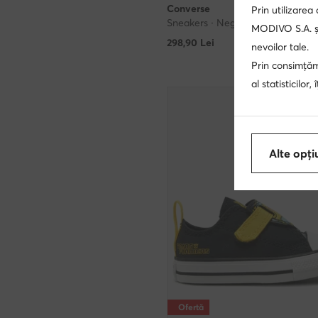
Converse
Prin utilizarea
Sneakers · Negru
MODIVO S.A. și
298,90
Lei
nevoilor tale.
Prin consimțămâ
al statisticilor
Alte opți
Ofertă