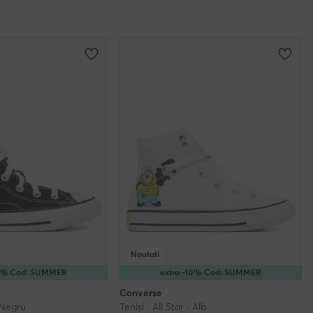
Noutati
15% Cod: SUMMER
extra -10% Cod: SUMMER
Converse
· Negru
Teniși · All Star · Alb