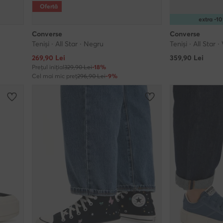
Ofertă
extra -
Converse
Converse
Teniși · All Star · Negru
Teniși · All Star · 
Prețul actual
269,90
Lei
359,90
Lei
Prețul inițial
329,90 Lei
-18%
Cel mai mic preț
296,90 Lei
-9%