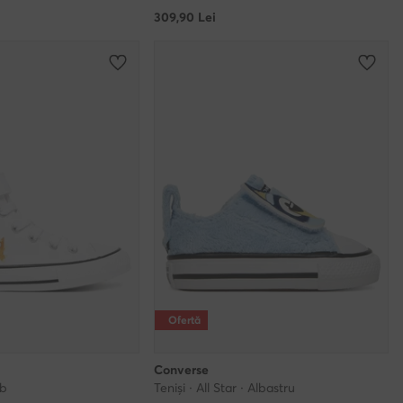
309,90
Lei
Ofertă
Converse
lb
Teniși · All Star · Albastru