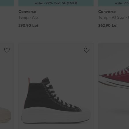
extra -25% Cod: SUMMER
extra -
Converse
Converse
Teniși · Alb
Teniși · All Star 
290,90
Lei
362,90
Lei