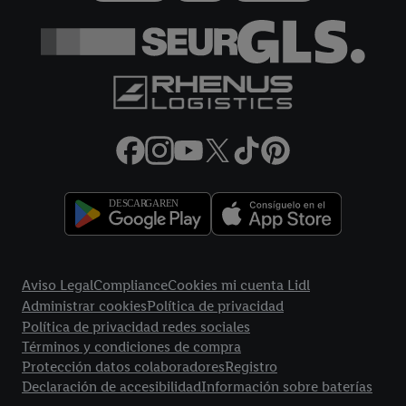
más información sobre el tratamiento de datos.
Al hacer clic en "Rechazar", sólo permite el uso de las
tecnologías necesarias. Al hacer clic en "Aceptar", consiente
todo el tratamiento para todos los fines mencionados.
Encontrará más información, incluida la relativa al período de
almacenamiento de los datos y a su derecho a retirar su
consentimiento en cualquier momento con efectos para el
futuro, en nuestra
política de privacidad.
Puede encontrar el
aviso legal aqui.
Enlaces legales
Aviso Legal
Compliance
Cookies mi cuenta Lidl
Administrar cookies
Política de privacidad
Política de privacidad redes sociales
Términos y condiciones de compra
Protección datos colaboradores
Registro
Declaración de accesibilidad
Información sobre baterías