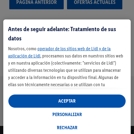
PÁGINA ANTERIOR
OFERTAS ACTUALES
Antes de seguir adelante: Tratamiento de sus
datos
Nosotros, como
operador de los sitios web de Lidl y de la
aplicación de Lidl
, procesamos sus datos en nuestros sitios web
y en nuestra aplicación (colectivamente: "servicios de Lidl")
utilizando diversas tecnologías que se utilizan para almacenar
y acceder a la información en tu dispositivo final. Algunas de
Nuestra promesa de Lidl
ellas son técnicamente necesarias o se utilizan con tu
Envíos
Devolución
Servicio de
Entrega en
consentimiento para configurar los ajustes, para recopilar
gratuitos a
gratuita
financiación
máximo 3 días
estadísticas o para publicidad personalizada dentro y fuera de
ACEPTAR
partir de 79€
los servicios Lidl. Si participa en el programa Lidl Plus, los datos
con cuenta
de su comportamiento de compra en la tienda también se
PERSONALIZAR
Lidl*
procesarán para estos fines.
Si da su consentimiento aquí con fines de publicidad
RECHAZAR