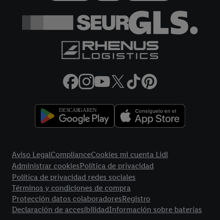
más información sobre el tratamiento de datos.
Al hacer clic en "Rechazar", sólo permite el uso de las
tecnologías necesarias. Al hacer clic en "Aceptar", consiente
todo el tratamiento para todos los fines mencionados.
Encontrará más información, incluida la relativa al período de
almacenamiento de los datos y a su derecho a retirar su
consentimiento en cualquier momento con efectos para el
futuro, en nuestra
política de privacidad.
Puede encontrar el
aviso legal aqui.
Enlaces legales
Aviso Legal
Compliance
Cookies mi cuenta Lidl
Administrar cookies
Política de privacidad
Política de privacidad redes sociales
Términos y condiciones de compra
Protección datos colaboradores
Registro
Declaración de accesibilidad
Información sobre baterías