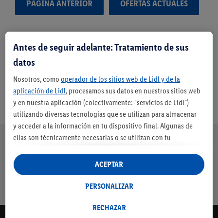
PÁGINA ANTERIOR
OFERTAS ACTUALES
Antes de seguir adelante: Tratamiento de sus
datos
Nosotros, como
operador de los sitios web de Lidl y de la
aplicación de Lidl
, procesamos sus datos en nuestros sitios web
y en nuestra aplicación (colectivamente: "servicios de Lidl")
utilizando diversas tecnologías que se utilizan para almacenar
y acceder a la información en tu dispositivo final. Algunas de
Nuestra promesa de Lidl
ellas son técnicamente necesarias o se utilizan con tu
Envíos
Devolución
Servicio de
Entrega en
consentimiento para configurar los ajustes, para recopilar
gratuitos a
gratuita
financiación
máximo 3 días
estadísticas o para publicidad personalizada dentro y fuera de
ACEPTAR
partir de 79€
los servicios Lidl. Si participa en el programa Lidl Plus, los datos
con cuenta
de su comportamiento de compra en la tienda también se
PERSONALIZAR
Lidl*
procesarán para estos fines.
Si da su consentimiento aquí con fines de publicidad
RECHAZAR