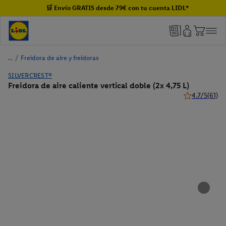
🛒 Envío GRATIS desde 79€ con tu cuenta LIDL*
/
Freidora de aire y freidoras
SILVERCREST®
Freidora de aire caliente vertical doble (2x 4,75 L)
4.7/5
(61)
4.7 de 5 estrel