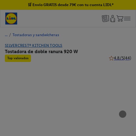
🛒 Envío GRATIS desde 79€ con tu cuenta LIDL*
/
Tostadoras y sandwicheras
SILVERCREST® KITCHEN TOOLS
Tostadora de doble ranura 920 W
4.8/5
(44)
Top valorados
4.8 de 5 estrel