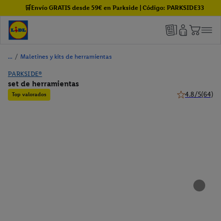
🛒Envío GRATIS desde 59€ en Parkside | Código: PARKSIDE33
/
Maletines y kits de herramientas
PARKSIDE®
set de herramientas
4.8/5
(64)
Top valorados
4.8 de 5 estrel