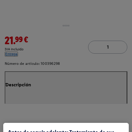
21.99€
IVA incluido
Entrega
Número de artículo:
100396298
Descripción