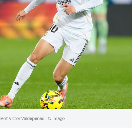
alent Victor Valdepenas.
© Imago