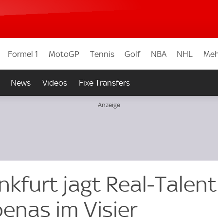
Formel 1
MotoGP
Tennis
Golf
NBA
NHL
Meh
News
Videos
Fixe Transfers
nkfurt jagt Real‑Talent
enas im Visier