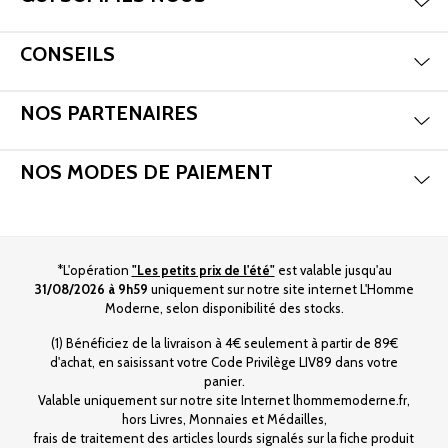
Mas
Aff
CONSEILS
Mas
Aff
NOS PARTENAIRES
Mas
Aff
NOS MODES DE PAIEMENT
*L'opération
"Les petits prix de l'été"
est valable jusqu'au
31/08/2026 à 9h59
uniquement sur notre site internet L'Homme
Moderne, selon disponibilité des stocks.
(1) Bénéficiez de la livraison à 4€ seulement à partir de 89€
d'achat, en saisissant votre Code Privilège LIV89 dans votre
panier.
Valable uniquement sur notre site Internet lhommemoderne.fr,
hors Livres, Monnaies et Médailles,
frais de traitement des articles lourds signalés sur la fiche produit