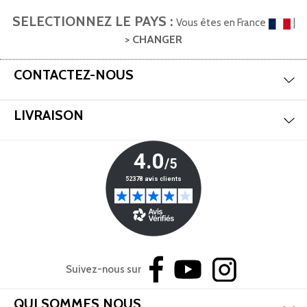
SELECTIONNEZ LE PAYS :
Vous êtes en France
|
> CHANGER
Mas
Aff
CONTACTEZ-NOUS
Mas
Aff
LIVRAISON
Suivez-nous sur
Mas
Aff
QUI SOMMES NOUS