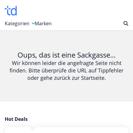
Kategorien
Marken
Auto, Motorrad & Werkzeuge
Blumen & Geschenke
Oups, das ist eine Sackgasse...
Bücher & Magazine
Wir können leider die angefragte Seite nicht
finden. Bitte überprüfe die URL auf Tippfehler
Computer & Elektronik
oder gehe zurück zur Startseite.
Entertainment & Media
Essen & Trinken
Foto, Druck & Büro
Gaming & Spielzeug
Garten, Haushalt & Tiere
Hot Deals
Gesundheit & Beauty