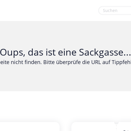
euge
Gaming & Spielzeug
Sport & Freizeit
Garten, Haushalt & Tiere
Urlaub & Reise
Oups, das ist eine Sackgasse..
Gesundheit & Beauty
eite nicht finden. Bitte überprüfe die URL auf Tippfehl
Mobilfunk & Internet
Mode & Accessoires
Shopping
Sonstiges