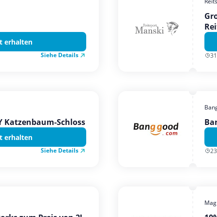
Reit
Gro
Rei
t erhalten
Siehe Details
31
Ban
TY Katzenbaum-Schloss
Ba
t erhalten
Siehe Details
23
Magi