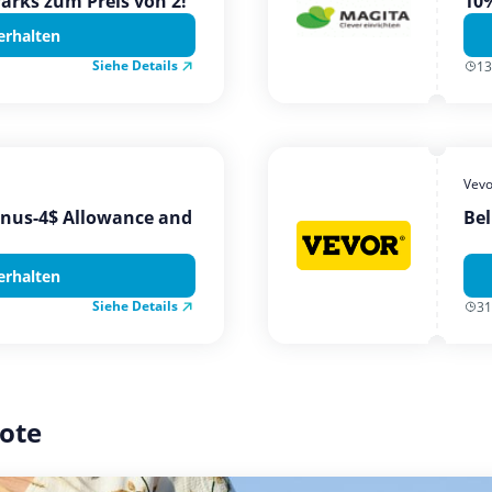
Parks zum Preis von 2!
10%
erhalten
Siehe Details
13
Vevo
onus-4$ Allowance and
Bel
erhalten
Siehe Details
31
ote