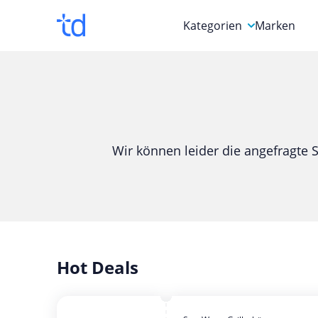
Kategorien
Marken
Auto, Motorrad & Werkz
Blumen & Geschenke
Bücher & Magazine
Wir können leider die angefragte S
Computer & Elektronik
Entertainment & Media
Essen & Trinken
Foto, Druck & Büro
Hot Deals