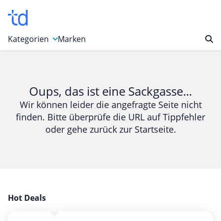
Kategorien
Marken
Auto, Motorrad & Werkzeuge
Blumen & Geschenke
Oups, das ist eine Sackgasse...
Bücher & Magazine
Wir können leider die angefragte Seite nicht
finden. Bitte überprüfe die URL auf Tippfehler
Computer & Elektronik
oder gehe zurück zur Startseite.
Entertainment & Media
Essen & Trinken
Foto, Druck & Büro
Gaming & Spielzeug
Garten, Haushalt & Tiere
Hot Deals
Gesundheit & Beauty