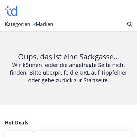
Kategorien
Marken
Auto, Motorrad & Werkzeuge
Blumen & Geschenke
Oups, das ist eine Sackgasse...
Bücher & Magazine
Wir können leider die angefragte Seite nicht
finden. Bitte überprüfe die URL auf Tippfehler
Computer & Elektronik
oder gehe zurück zur Startseite.
Entertainment & Media
Essen & Trinken
Foto, Druck & Büro
Gaming & Spielzeug
Garten, Haushalt & Tiere
Hot Deals
Gesundheit & Beauty