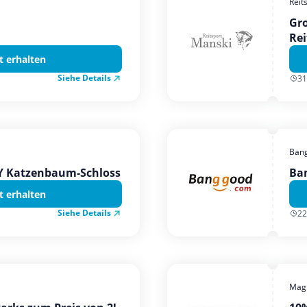
Reit
Gro
Rei
t erhalten
Siehe Details
31
Ban
TY Katzenbaum-Schloss
Ba
t erhalten
Siehe Details
22
Magi