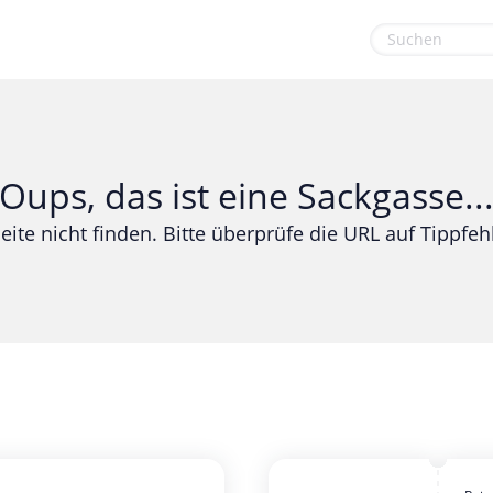
euge
Gaming & Spielzeug
Sport & Freizeit
Garten, Haushalt & Tiere
Urlaub & Reise
Oups, das ist eine Sackgasse..
Gesundheit & Beauty
eite nicht finden. Bitte überprüfe die URL auf Tippfehl
Mobilfunk & Internet
Mode & Accessoires
Shopping
Sonstiges