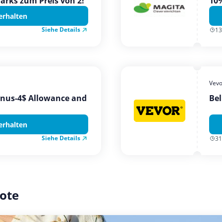
Parks zum Preis von 2!
10%
erhalten
Siehe Details
13
Vevo
onus-4$ Allowance and
Bel
erhalten
Siehe Details
31
ote