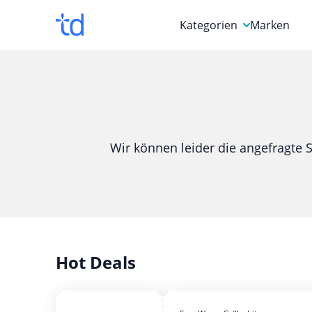
Kategorien
Marken
Auto, Motorrad & Werkz
Blumen & Geschenke
Bücher & Magazine
Wir können leider die angefragte S
Computer & Elektronik
Entertainment & Media
Essen & Trinken
Foto, Druck & Büro
Hot Deals