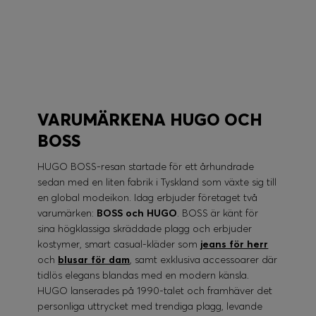
BOSS PERFORMANCE
VARUMÄRKENA HUGO OCH
BOSS
HUGO BOSS-resan startade för ett århundrade
sedan med en liten fabrik i Tyskland som växte sig till
en global modeikon. Idag erbjuder företaget två
varumärken:
BOSS och HUGO
. BOSS är känt för
sina högklassiga skräddade plagg och erbjuder
kostymer, smart casual-kläder som
jeans för herr
och
blusar för dam
, samt exklusiva accessoarer där
tidlös elegans blandas med en modern känsla.
HUGO lanserades på 1990-talet och framhäver det
personliga uttrycket med trendiga plagg, levande