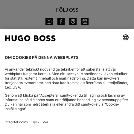
FÖLJ OSS
BYT LAND:
Meddela återkallande
VANLIGA FRÅGOR
Avtryck
Integritetsmeddelande
Tillgänglighetsförklaring
Integritetsmeddelande HUGO BOSS EXPERIENCE