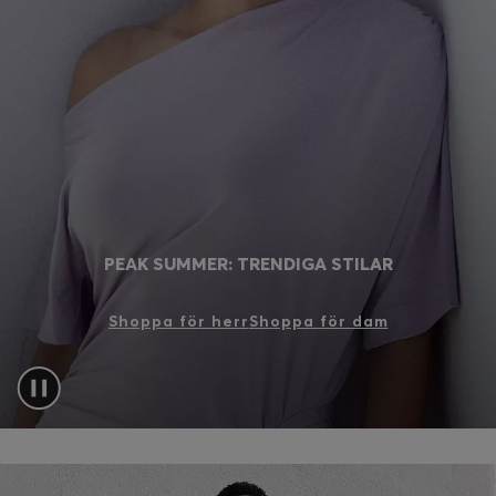
Logga in / Registrera dig
Favorit (
artiklar)
FAQ & Hjälp
Hitta en butik
Språk (
SE kr
)
PEAK SUMMER: TRENDIGA STILAR
Shoppa för herr
Shoppa för dam