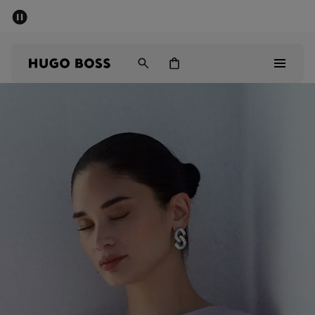
SUMMER SALE
Fri frakt över 947,00 kr
Herr
Dam
Barn
Herr
Dam
Barn
Presenter
Upptäck
Sale