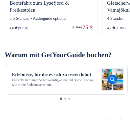
Bootsfahrt zum Lysefjord &
Gletscher
Preikestolen
Vatnajökul
3,5 Stunden • Audioguide optional
4 Stunden
75 $
Ab
94 $
4,6
(9.798)
4,7
(1.381)
Warum mit GetYourGuide buchen?
Erlebnisse, für die es sich zu reisen lohnt
Entdecke berühmte Sehenswürdigkeiten und erlebe Orte so,
wie es die Einheimischen tun.