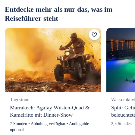
Entdecke mehr als nur das, was im
Reiseführer steht
Tagestour
Wasseraktivi
Marrakech: Agafay Wüsten-Quad &
Split: Gef
Kamelritte mit Dinner-Show
beleuchte
7 Stunden • Abholung verfügbar • Audioguide
2,5 Stunden
optional