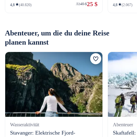
25 $
Ab
49 $
4,8
(40.820)
4,8
(2.067)
Abenteuer, um die du deine Reise
planen kannst
Wasseraktivität
Abenteuer
Stavanger: Elektrische Fjord-
Skaftafell: