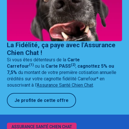
La Fidélité, ça paye avec l'Assurance
Chien Chat !
Si vous êtes détenteurs de la
Carte
(1)
(2)
Carrefour
ou la
Carte PASS
,
cagnottez 5% ou
7,5%
du montant de votre première cotisation annuelle
crédités sur votre cagnotte fidélité Carrefour* en
souscrivant à l'
Assurance Santé Chien Chat
.
Je profite de cette offre
ASSURANCE SANTÉ CHIEN CHAT