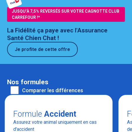
JUSQU’À 7,5% REVERSÉS SUR VOTRE CAGNOTTE CLUB
CARREFOUR !*
La Fidélité ça paye avec l'Assurance
Santé Chien Chat !
Je profite de cette offre
Nos formules
Comparer les différences
Formule
Accident
F
Assurez votre animal uniquement en cas
As
d'accident
de