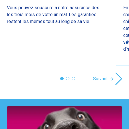
Vous pouvez souscrire à notre assurance dès
En
les trois mois de votre animal. Les garanties
ch
restent les mêmes tout au long de sa vie.
ch
ce
co
vé
d’h
Suivant