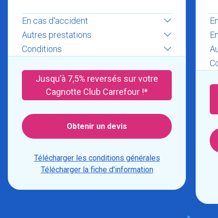
En cas d'accident
En
Autres prestations
En
Conditions
Au
Co
Jusqu’à 7,5% reversés sur votre
Cagnotte Club Carrefour !*
Obtenir un devis
Télécharger les conditions générales
Télécharger la fiche d'information