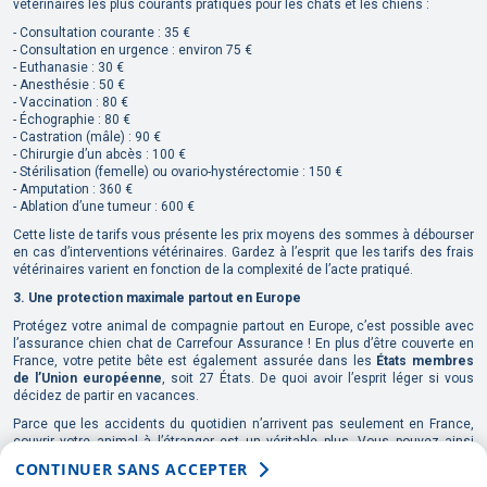
vétérinaires les plus courants pratiqués pour les chats et les chiens :
- Consultation courante : 35 €
- Consultation en urgence : environ 75 €
- Euthanasie : 30 €
- Anesthésie : 50 €
- Vaccination : 80 €
- Échographie : 80 €
- Castration (mâle) : 90 €
- Chirurgie d’un abcès : 100 €
- Stérilisation (femelle) ou ovario-hystérectomie : 150 €
- Amputation : 360 €
- Ablation d’une tumeur : 600 €
Cette liste de tarifs vous présente les prix moyens des sommes à débourser
en cas d’interventions vétérinaires. Gardez à l’esprit que les tarifs des frais
vétérinaires varient en fonction de la complexité de l’acte pratiqué.
3. Une protection maximale partout en Europe
Protégez votre animal de compagnie partout en Europe, c’est possible avec
l’assurance chien chat de Carrefour Assurance ! En plus d’être couverte en
France, votre petite bête est également assurée dans les
États membres
de l’Union européenne
, soit 27 États. De quoi avoir l’esprit léger si vous
décidez de partir en vacances.
Parce que les accidents du quotidien n’arrivent pas seulement en France,
couvrir votre animal à l’étranger est un véritable plus. Vous pouvez ainsi
bénéficier d’une couverture optimale
pour la santé de votre compagnon si
CONTINUER SANS ACCEPTER
vous l’emmenez avec vous en voyage.