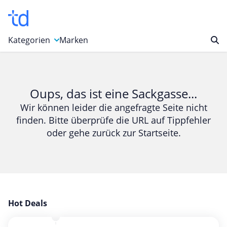
Kategorien
Marken
Auto, Motorrad & Werkzeuge
Blumen & Geschenke
Oups, das ist eine Sackgasse...
Bücher & Magazine
Wir können leider die angefragte Seite nicht
finden. Bitte überprüfe die URL auf Tippfehler
Computer & Elektronik
oder gehe zurück zur Startseite.
Entertainment & Media
Essen & Trinken
Foto, Druck & Büro
Gaming & Spielzeug
Garten, Haushalt & Tiere
Hot Deals
Gesundheit & Beauty