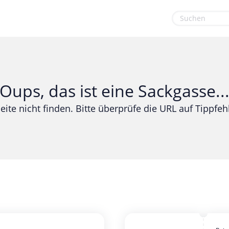
euge
Gaming & Spielzeug
Sport & Freizeit
Garten, Haushalt & Tiere
Urlaub & Reise
Oups, das ist eine Sackgasse..
Gesundheit & Beauty
eite nicht finden. Bitte überprüfe die URL auf Tippfehl
Mobilfunk & Internet
Mode & Accessoires
Shopping
Sonstiges