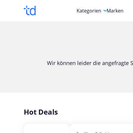
Kategorien
Marken
Auto, Motorrad & Werkz
Blumen & Geschenke
Bücher & Magazine
Wir können leider die angefragte S
Computer & Elektronik
Entertainment & Media
Essen & Trinken
Foto, Druck & Büro
Hot Deals