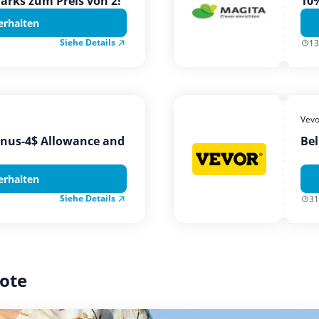
Parks zum Preis von 2!
10%
erhalten
Siehe Details
13
Vevo
onus-4$ Allowance and
Bel
erhalten
Siehe Details
31
ote