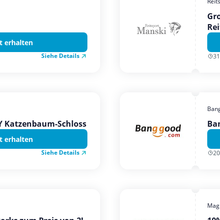
Reit
Gro
Rei
t erhalten
Siehe Details
31
Ban
TY Katzenbaum-Schloss
Ba
t erhalten
Siehe Details
20
Magi