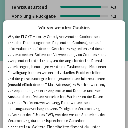
Fahrzeugzustand
4,3
Abholung & Rückgabe
4,2
Freundlichkeit
4,2
Wir verwenden Cookies
Kundenbewertungen anzeigen
Wir, die FLOYT Mobility GmbH, verwenden Cookies und
ähnliche Technologien (im Folgenden: Cookies), um auf
Informationen auf deinen Geräten zuzugreifen und diese
Mehr anzeigen
zu verarbeiten. Sofern die Verwendung von Cookies nicht
zwingend erforderlich ist, um die angeforderten Dienste
zu erbringen, benötigen wir deine Zustimmung. Mit deiner
Häufige Fragen rund um die
Einwilligung können wir ein individuelles Profil erstellen
und die geräteübergreifend gesammelten Informationen
Mietwagenbuchung
(einschließlich deiner E-Mail-Adresse) zu Werbezwecken,
zur Anpassung unserer Angebote und Dienste und zum
Austausch mit Dritten verarbeiten. Wir können die Daten
auch zur Präferenzverwaltung, Reichweiten- und
Wie finde ich die besten
Leistungsauswertung nutzen. Erfolgt die Verarbeitung
Mietwagenpreise?
außerhalb der EU/des EWR, werden wir die Sicherheit der
Verarbeitung durch entsprechende Garantien
sicherstellen.
Weitere Einzelheiten findest du unter