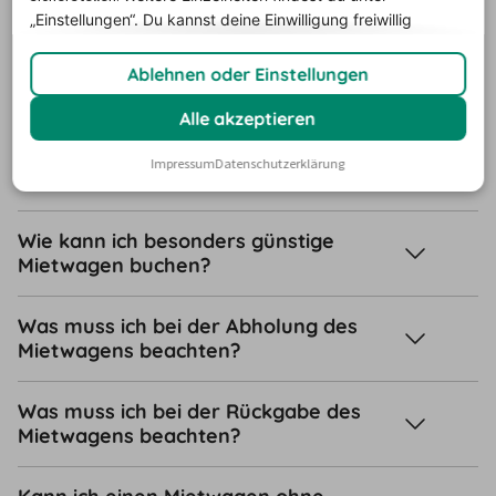
Kann ich einen Mietwagen als
„Einstellungen“. Du
kannst deine Einwilligung freiwillig
Langzeitmiete buchen?
erteilen und jederzeit
widerrufen.
Ablehnen oder Einstellungen
Wo kann ich ein Mietfahrzeug buchen?
Alle akzeptieren
Welche Versicherungen benötige ich
Impressum
Datenschutzerklärung
für mein Mietauto?
Wie kann ich besonders günstige
Mietwagen buchen?
Was muss ich bei der Abholung des
Mietwagens beachten?
Was muss ich bei der Rückgabe des
Mietwagens beachten?