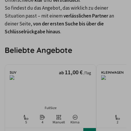
Unterschiede 
klar
 und 
verständlich
. 

So findest du das Angebot, das wirklich zu deiner 
Situation passt – mit einem 
verlässlichen Partner
 an 
deiner Seite, 
von der ersten Suche bis über die 
Schlüsselrückgabe hinaus
.
Beliebte Angebote
11,00 €
ab
SUV
KLEINWAGEN
/Tag
FullSize
5
4
Manuell
Klima
2