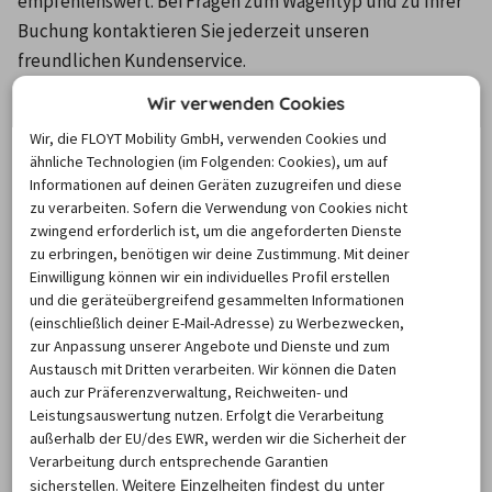
empfehlenswert. Bei Fragen zum Wagentyp und zu Ihrer 
Buchung kontaktieren Sie jederzeit unseren 
freundlichen Kundenservice.
Wir verwenden Cookies
Wir, die FLOYT Mobility GmbH, verwenden Cookies und
ähnliche Technologien (im Folgenden: Cookies), um auf
Kleinwagen
Mittelklasse
Informationen auf deinen Geräten zuzugreifen und diese
zu verarbeiten. Sofern die Verwendung von Cookies nicht
zwingend erforderlich ist, um die angeforderten Dienste
zu erbringen, benötigen wir deine Zustimmung. Mit deiner
Einwilligung können wir ein individuelles Profil erstellen
Kompaktklasse
und die geräteübergreifend gesammelten Informationen
(einschließlich deiner E-Mail-Adresse) zu Werbezwecken,
zur Anpassung unserer Angebote und Dienste und zum
Austausch mit Dritten verarbeiten. Wir können die Daten
auch zur Präferenzverwaltung, Reichweiten- und
Mit dem Wagen der Autovermietung
Leistungsauswertung nutzen. Erfolgt die Verarbeitung
Schweden erkunden
außerhalb der EU/des EWR, werden wir die Sicherheit der
Verarbeitung durch entsprechende Garantien
Von Deutschland aus erreichen Sie Schweden mit dem 
sicherstellen.
Weitere Einzelheiten findest du unter