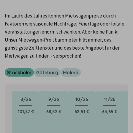
Im Laufe des Jahres können Mietwagenpreise durch 
Faktoren wie saisonale Nachfrage, Feiertage oder lokale 
Veranstaltungen enorm schwanken. Aber keine Panik: 
Unser Mietwagen-Preisbarometer hilft immer, das 
günstigste Zeitfenster und das beste Angebot für den 
Mietwagen zu finden - versprochen!
Stockholm
Göteborg
Malmö
8/26
9/26
10/26
11/26
101,87 €
68,52 €
62,51 €
65,65 €
6