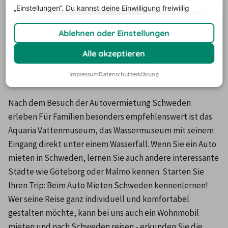
Flugzeug in ca. 2 Stunden. Ein Auto mieten in Schweden 
„Einstellungen“. Du
kannst deine Einwilligung freiwillig
erteilen und jederzeit
widerrufen.
können Sie z. B. in der Hauptstadt Stockholm. Besuchen 
Ablehnen oder Einstellungen
Sie die offizielle Residenz des schwedischen Königs auf 
der Insel Gamla Stan. Auch zahlreiche weitere 
Alle akzeptieren
Sehenswürdigkeiten erreichen Sie schnell und 
Impressum
Datenschutzerklärung
zuverlässig mit Hilfe einer Autovermietung in Schweden.
Nach dem Besuch der Autovermietung Schweden 
erleben Für Familien besonders empfehlenswert ist das 
Aquaria Vattenmuseum, das Wassermuseum mit seinem 
Eingang direkt unter einem Wasserfall. Wenn Sie ein Auto 
mieten in Schweden, lernen Sie auch andere interessante 
Städte wie Göteborg oder Malmö kennen. Starten Sie 
Ihren Trip: Beim Auto Mieten Schweden kennenlernen! 
Wer seine Reise ganz individuell und komfortabel 
gestalten möchte, kann bei uns auch ein Wohnmobil 
mieten und nach Schweden reisen - erkunden Sie die 