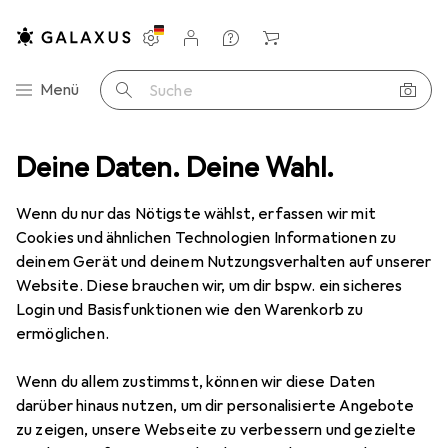
Einstellungen
Kundenkonto
Vergleichslisten
Merklisten
Warenkorb
Navigation nach Kategorien
Menü
Suche
imedia
Deine Daten. Deine Wahl.
Smartphones + Tablets
Smartphone
realme 11 Pro+
Wenn du nur das Nötigste wählst, erfassen wir mit
Cookies und ähnlichen Technologien Informationen zu
8 Bilder
deinem Gerät und deinem Nutzungsverhalten auf unserer
realme
11 Pro+
Website. Diese brauchen wir, um dir bspw. ein sicheres
Login und Basisfunktionen wie den Warenkorb zu
512 GB, Astral Black, Sunrise Beige, 6.70", Dual SIM, 5G
ermöglichen.
Marke
Bewertungen
Wenn du allem zustimmst, können wir diese Daten
Mehr von realme
25
darüber hinaus nutzen, um dir personalisierte Angebote
zu zeigen, unsere Webseite zu verbessern und gezielte
Testberichte