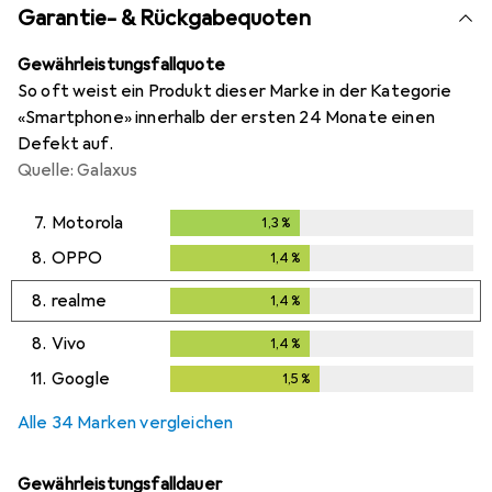
Garantie- & Rückgabequoten
Gewährleistungsfallquote
So oft weist ein Produkt dieser Marke in der Kategorie
«Smartphone» innerhalb der ersten 24 Monate einen
Defekt auf.
Quelle: Galaxus
7.
Motorola
1,3
%
1,3
%
8.
OPPO
1,4
%
1,4
%
8.
realme
1,4
%
1,4
%
8.
Vivo
1,4
%
1,4
%
11.
Google
1,5
%
1,5
%
Alle 34 Marken vergleichen
Gewährleistungsfalldauer