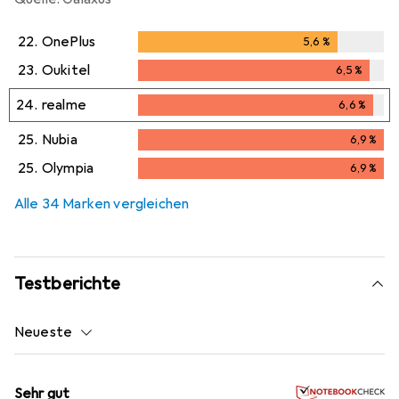
22.
OnePlus
5,6
%
5,6
%
23.
Oukitel
6,5
%
6,5
%
24.
realme
6,6
%
6,6
%
25.
Nubia
6,9
%
6,9
%
25.
Olympia
6,9
%
6,9
%
Alle 34 Marken vergleichen
Testberichte
Neueste
Sehr gut