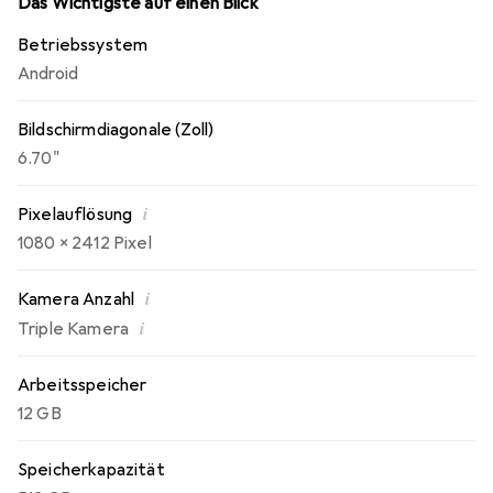
Das Wichtigste auf einen Blick
bei der Nutzung mehrerer Mobilfunkanbieter ermöglicht.
Betriebssystem
Mit einer Akkukapazität von 5000 mAh und der Super
Android
VOOC-Ladetechnologie ist das Gerät darauf ausgelegt,
den ganzen Tag über leistungsfähig zu bleiben.
Bildschirmdiagonale (Zoll)
6.70"
i
Pixelauflösung
1080 x 2412 Pixel
i
Kamera Anzahl
i
Triple Kamera
Arbeitsspeicher
12 GB
Speicherkapazität