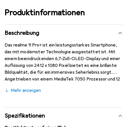
Produktinformationen
Beschreibung
Das realme 11 Pro+ ist ein leistungsstarkes Smartphone,
das mit modernster Technologie ausgestattet ist. Mit
einem beeindruckenden 6,7-Zoll-OLED-Display und einer
Auflösung von 2412 x 1080 Pixel bietet es eine brillante
Bildqualität, die für ein immersives Seherlebnis sorgt.
Angetrieben von einem MediaTek 7050 Prozessor und 12
GB RAM gewährleistet das Gerät eine reibungslose
Mehr anzeigen
Leistung, egal ob beim Multitasking oder beim Spielen von
grafikintensiven Anwendungen. Die Dreifach-
Rückkamera mit einer herausragenden Auflösung von 200
MP ermöglicht es, atemberaubende Fotos in hoher
Spezifikationen
Detailgenauigkeit aufzunehmen. Zudem bietet das
Smartphone eine Dual-SIM-Funktionalität, die Flexibilität