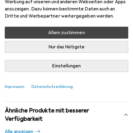
Werbung auf unseren und anderen Webseiten oder Apps
Sehr gut bei 1 Test
anzuzeigen. Dazu können bestimmte Daten auch an
Dritte und Werbepartner weitergegeben werden.
Aktuell nicht lieferbar
Allem zustimmen
Benachrichtigen, wenn lieferbar
Nur das Nötigste
Vergleichen
Merken
Einstellungen
i
Kostenloser Versand ab 30,–
Impressum
Datenschutzerklärung
Ähnliche Produkte mit besserer
Verfügbarkeit
Alle anzeigen