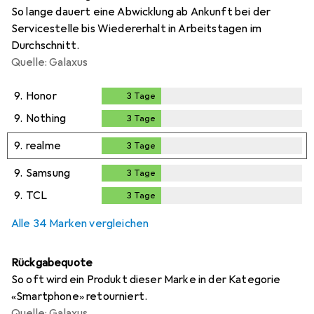
So lange dauert eine Abwicklung ab Ankunft bei der
Servicestelle bis Wiedererhalt in Arbeitstagen im
Durchschnitt.
Quelle: Galaxus
9.
Honor
3
Tage
3
Tage
9.
Nothing
3
Tage
3
Tage
9.
realme
3
Tage
3
Tage
9.
Samsung
3
Tage
3
Tage
9.
TCL
3
Tage
3
Tage
Alle 34 Marken vergleichen
Rückgabequote
So oft wird ein Produkt dieser Marke in der Kategorie
«Smartphone» retourniert.
Quelle: Galaxus