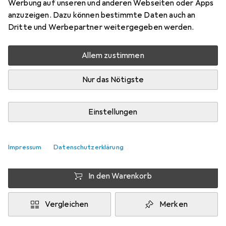
Werbung auf unseren und anderen Webseiten oder Apps
EUR
117,11
sparen und schneller lieferbar
anzuzeigen. Dazu können bestimmte Daten auch an
Angebote ab
EUR
1053,92
Dritte und Werbepartner weitergegeben werden.
Marke
Bewertungen
Allem zustimmen
Mehr von Lenovo
Nur das Nötigste
Zwischen Di, 18.8. und Do, 20.8. geliefert
Mehr als 10 Stück an Lager beim Lieferanten
Einstellungen
Benachrichtigen, wenn schneller verfügbar
Impressum
Datenschutzerklärung
Lieferort angeben für genaue Lieferzeit
In den Warenkorb
Vergleichen
Merken