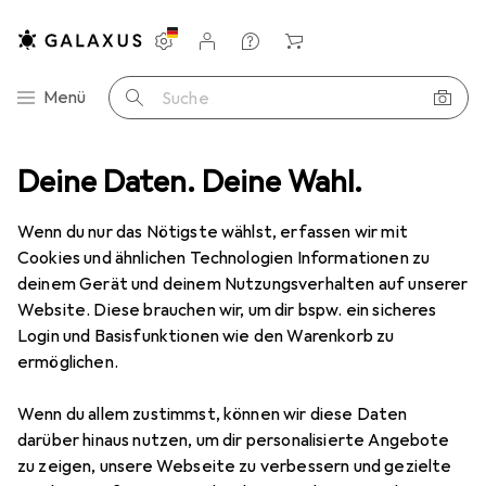
Einstellungen
Kundenkonto
Vergleichslisten
Merklisten
Warenkorb
Navigation nach Kategorien
Menü
Suche
Multimedia
Deine Daten. Deine Wahl.
Notebooks + PCs
Notebook
Lenovo Yoga Slim 7
Wenn du nur das Nötigste wählst, erfassen wir mit
Cookies und ähnlichen Technologien Informationen zu
deinem Gerät und deinem Nutzungsverhalten auf unserer
24 Bilder
1 Video
Website. Diese brauchen wir, um dir bspw. ein sicheres
EUR
1171,03
Login und Basisfunktionen wie den Warenkorb zu
ermöglichen.
Lenovo
Yoga Slim 7
14", 1000 GB, 16 GB, DE, AMD Ryzen AI 7 445
Wenn du allem zustimmst, können wir diese Daten
darüber hinaus nutzen, um dir personalisierte Angebote
Preis in EUR inkl. MwSt.
zu zeigen, unsere Webseite zu verbessern und gezielte