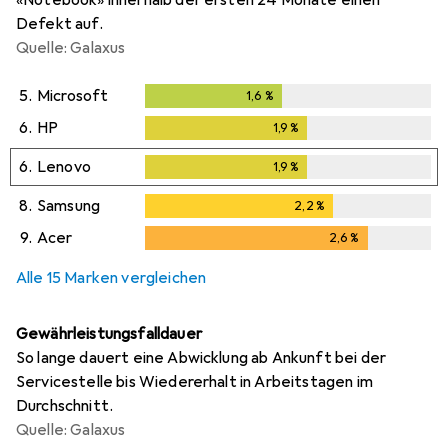
Defekt auf.
Quelle: Galaxus
5.
Microsoft
1,6
%
1,6
%
6.
HP
1,9
%
1,9
%
6.
Lenovo
1,9
%
1,9
%
8.
Samsung
2,2
%
2,2
%
9.
Acer
2,6
%
2,6
%
Alle 15 Marken vergleichen
Gewährleistungsfalldauer
So lange dauert eine Abwicklung ab Ankunft bei der
Servicestelle bis Wiedererhalt in Arbeitstagen im
Durchschnitt.
Quelle: Galaxus