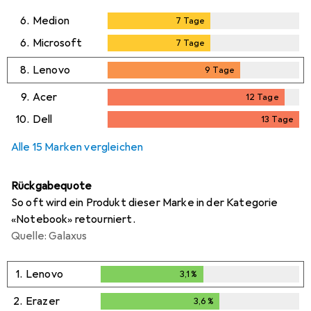
6.
Medion
7
Tage
7
Tage
6.
Microsoft
7
Tage
7
Tage
8.
Lenovo
9
Tage
9
Tage
9.
Acer
12
Tage
12
Tage
10.
Dell
13
Tage
13
Tage
Alle 15 Marken vergleichen
Rückgabequote
So oft wird ein Produkt dieser Marke in der Kategorie
«Notebook» retourniert.
Quelle: Galaxus
1.
Lenovo
3,1
%
3,1
%
2.
Erazer
3,6
%
3,6
%