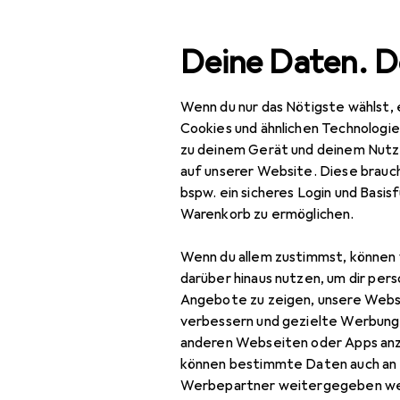
Suche
Deine Daten. D
Wenn du nur das Nötigste wählst, 
Navigation nach Kategorien
Gesamtsortiment
IT +
Gesamtsortiment
Cookies und ähnlichen Technologi
zu deinem Gerät und deinem Nutz
IT + Multimedia
auf unserer Website. Diese brauch
bspw. ein sicheres Login und Basis
Peripherie
Warenkorb zu ermöglichen.
Speicher
Wenn du allem zustimmst, können 
Backup Lösungen
darüber hinaus nutzen, um dir pers
Angebote zu zeigen, unsere Webs
Externe Festplatte
verbessern und gezielte Werbung
anderen Webseiten oder Apps an
Externe SSD
können bestimmte Daten auch an 
NAS
Werbepartner weitergegeben we