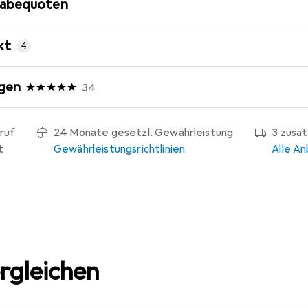
gabequoten
kt
4
gen
34
ruf
24 Monate gesetzl. Gewährleistung
3 zusä
t
Gewährleistungsrichtlinien
Alle An
rgleichen