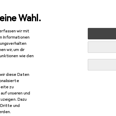
eine Wahl.
erfassen wir mit
 Multimedia
Peripherie
Speicher
Speicherkarte
A
en Informationen
ungsverhalten
en wir, um dir
funktionen wie den
wir diese Daten
onalisierte
eite zu
 auf unseren und
zuzeigen. Dazu
Dritte und
rden.