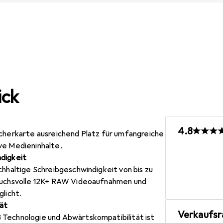
ick
4.8
icherkarte ausreichend Platz für umfangreiche
ve Medieninhalte.
digkeit
chhaltige Schreibgeschwindigkeit von bis zu
pruchsvolle 12K+ RAW Videoaufnahmen und
glicht.
ät
Verkaufsr
Technologie und Abwärtskompatibilität ist