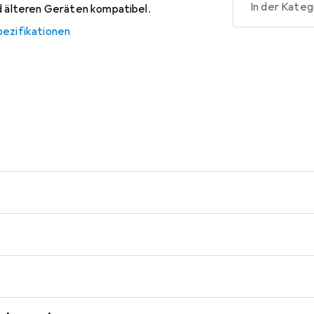
In der Kateg
nd älteren Geräten kompatibel.
pezifikationen