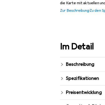
die Karte mit aktuellen u
Zur Beschreibung
·
Zu den S
Im Detail
Beschreibung
Spezifikationen
Preisentwicklung