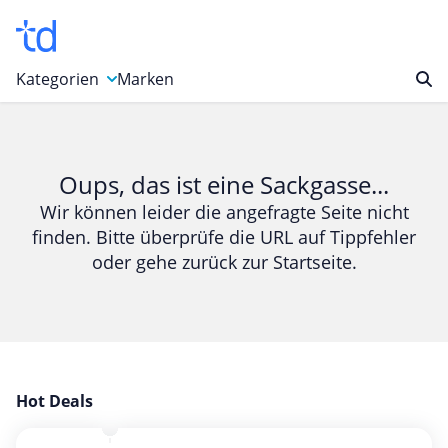
Kategorien
Marken
Auto, Motorrad & Werkzeuge
Blumen & Geschenke
Oups, das ist eine Sackgasse...
Bücher & Magazine
Wir können leider die angefragte Seite nicht
finden. Bitte überprüfe die URL auf Tippfehler
Computer & Elektronik
oder gehe zurück zur Startseite.
Entertainment & Media
Essen & Trinken
Foto, Druck & Büro
Gaming & Spielzeug
Garten, Haushalt & Tiere
Hot Deals
Gesundheit & Beauty