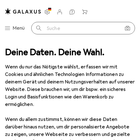
Einstellungen
Kundenkonto
Vergleichslisten
Merklisten
Warenkorb
Navigation nach Kategorien
Menü
Suche
io
Deine Daten. Deine Wahl.
Lautsprecher
Bluetooth Lautsprecher
Sony ULT Field 5
Wenn du nur das Nötigste wählst, erfassen wir mit
Cookies und ähnlichen Technologien Informationen zu
deinem Gerät und deinem Nutzungsverhalten auf unserer
10 Bilder
3 Videos
Website. Diese brauchen wir, um dir bspw. ein sicheres
EUR
171,26
Login und Basisfunktionen wie den Warenkorb zu
ermöglichen.
Sony
ULT Field 5
25 h
Wenn du allem zustimmst, können wir diese Daten
darüber hinaus nutzen, um dir personalisierte Angebote
Preis in EUR inkl. MwSt.
zu zeigen, unsere Webseite zu verbessern und gezielte