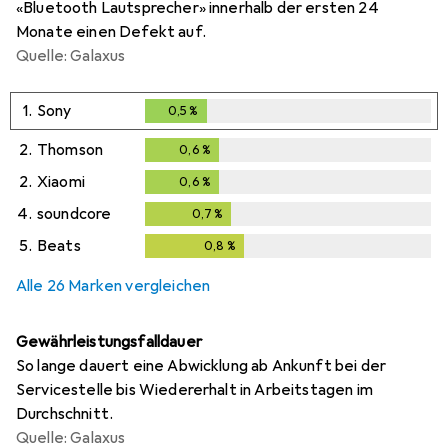
«Bluetooth Lautsprecher» innerhalb der ersten 24
Monate einen Defekt auf.
Quelle: Galaxus
1.
Sony
0,5
%
0,5
%
2.
Thomson
0,6
%
0,6
%
2.
Xiaomi
0,6
%
0,6
%
4.
soundcore
0,7
%
0,7
%
5.
Beats
0,8
%
0,8
%
Alle 26 Marken vergleichen
Gewährleistungsfalldauer
So lange dauert eine Abwicklung ab Ankunft bei der
Servicestelle bis Wiedererhalt in Arbeitstagen im
Durchschnitt.
Quelle: Galaxus