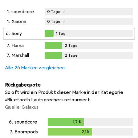
1.
soundcore
i
0
Tage
1.
Xiaomi
i
0
Tage
6.
Sony
1
Tag
1
Tag
7.
Hama
2
Tage
2
Tage
7.
Marshall
2
Tage
2
Tage
Alle 26 Marken vergleichen
Rückgabequote
So oft wird ein Produkt dieser Marke in der Kategorie
«Bluetooth Lautsprecher» retourniert.
Quelle: Galaxus
6.
soundcore
1,7
%
1,7
%
7.
Boompods
2,1
%
2,1
%