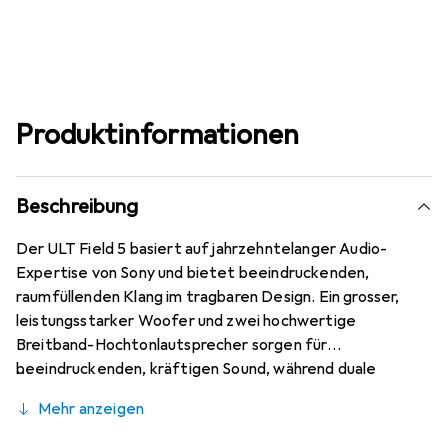
Produktinformationen
Beschreibung
Der ULT Field 5 basiert auf jahrzehntelanger Audio-
Expertise von Sony und bietet beeindruckenden,
raumfüllenden Klang im tragbaren Design. Ein grosser,
leistungsstarker Woofer und zwei hochwertige
Breitband-Hochtonlautsprecher sorgen für
beeindruckenden, kräftigen Sound, während duale
Passivradiatoren beidseitig den Bass verstärken und
Mehr anzeigen
Beats mehr Tiefe geben.