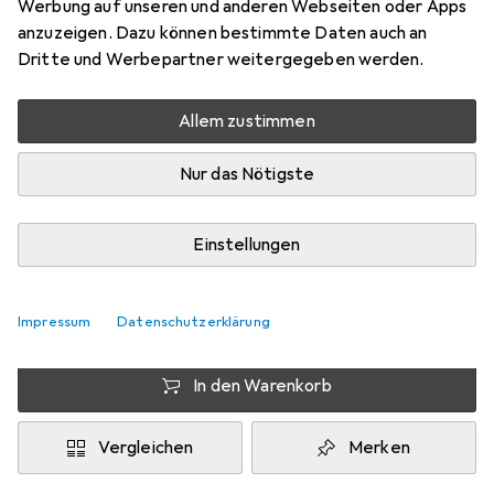
Werbung auf unseren und anderen Webseiten oder Apps
Schneller lieferbar
anzuzeigen. Dazu können bestimmte Daten auch an
Angebot für
EUR
341,86
Dritte und Werbepartner weitergegeben werden.
Testberichte
Bewertungen
Allem zustimmen
Sehr gut bei 2 Tests
36
Nur das Nötigste
Zwischen Mi, 2.9. und Sa, 19.9. geliefert
6 Stück an Lager beim Lieferanten
Einstellungen
Benachrichtigen, wenn schneller verfügbar
Impressum
Datenschutzerklärung
Lieferort angeben für genaue Lieferzeit
In den Warenkorb
Vergleichen
Merken