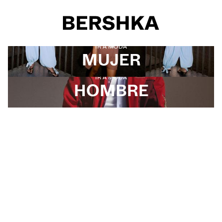
Selección de género
IR A MODA
MUJER
IR A MODA
HOMBRE