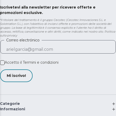
Iscrivetevi alla newsletter per ricevere offerte e
promozioni esclusive.
*Il titolare del trattamento è il gruppo Cecotec (Cecotec Innovaciones S.L. e
Solotriatlon S.L.), con l'obiettivo di inviarvi offerte e promozioni delle società del
gruppo. La base di legittimità è il consenso esplicito e l'utente ha il diritto di
accesso, rettifica, cancellazione e altri diritti, come indicato nel nostro sito.
Politica
sulla privacy
Correo electrónico
Accetto il
Termini e condizioni
Mi iscrivo!
Categorie
Informazioni