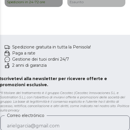
Bilancia, Caraffa in Acciaio
Spedizioni in 24-72 ore
Esaurito
Inox Lavabile in
Lavastoviglie
Spedizione gratuita in tutta la Penisola!
Paga a rate
Gestione dei tuoi ordini 24/7
2 anni di garanzia
Iscrivetevi alla newsletter per ricevere offerte e
promozioni esclusive.
*Il titolare del trattamento è il gruppo Cecotec (Cecotec Innovaciones S.L. e
Solotriatlon S.L.), con l'obiettivo di inviarvi offerte e promozioni delle società del
gruppo. La base di legittimità è il consenso esplicito e l'utente ha il diritto di
accesso, rettifica, cancellazione e altri diritti, come indicato nel nostro sito.
Politica
sulla privacy
Correo electrónico