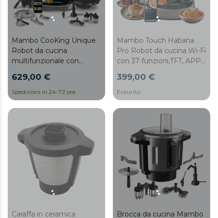
Mambo Touch Habana
Mambo CooKing Unique
Pro Robot da cucina Wi-Fi
Robot da cucina
con 37 funzioni,TFT, APP
multifunzionale con
per cottura guidata e
dispenser di alimenti.
399,00 €
629,00 €
manuale, sistema
autopulente, accessori
Esaurito
Spedizioni in 24-72 ore
OneClick, bilancia
integrata, caraffa in acciaio
inox e caraffa
antiaderente Habana.
Caraffa in ceramica
Brocca da cucina Mambo