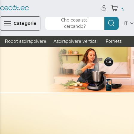
Che cosa stai
Categorie
IT
cercando?
Robot aspirapolvere
Aspirapolvere verticali
Fornetti
Ve