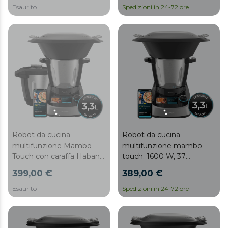
Esaurito
Spedizioni in 24-72 ore
Robot da cucina
Robot da cucina
multifunzione Mambo
multifunzione mambo
Touch con caraffa Habana.
touch. 1600 W, 37
1600 W, 37 funzioni,
funzioni, schermo touch
399,00 €
389,00 €
schermo touch TFT da 5"
TFT da 5" con ricettario
con ricettario integrato,
integrato, capacità di 3,3
Esaurito
Spedizioni in 24-72 ore
3,3 litri, APP, bilancia e
litri, APP, bilancia e caraffa
caraffa in acciaio inox +
in acciaio inox
Habana