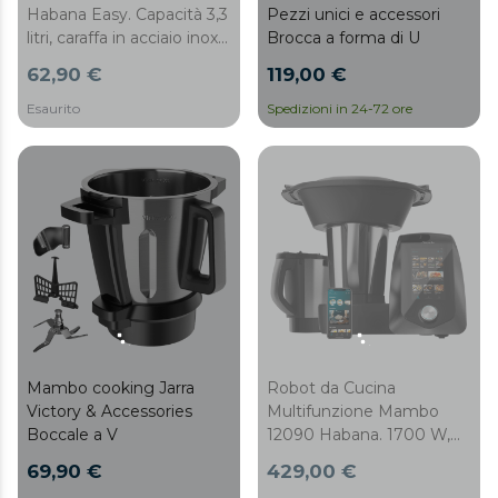
Habana Easy. Capacità 3,3
Pezzi unici e accessori
litri, caraffa in acciaio inox
Brocca a forma di U
con rivestimento in
62,90 €
119,00 €
ceramica, antiaderente,
ideale per impasti e salse,
Esaurito
Spedizioni in 24-72 ore
chiusura elettromeccanica
Mambo cooking Jarra
Robot da Cucina
Victory & Accessories
Multifunzione Mambo
Boccale a V
12090 Habana. 1700 W,
30 Funzioni, Wi-Fi,
69,90 €
429,00 €
Schermo TFT Touch da 7",