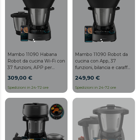
Mambo 11090 Habana
Mambo 11090 Robot da
Robot da cucina Wi-Fi con
cucina con App, 37
37 funzioni, APP per
funzioni, bilancia e caraffa
cottura guidata e
in acciaio inossidabile
309,00 €
249,90 €
manuale, sistema
lavabile in lavastoviglie.
autopulente, accessori
Spedizioni in 24-72 ore
Spedizioni in 24-72 ore
OneClick, bilancia
integrata, caraffa in acciaio
inox e caraffa
antiaderente Habana.