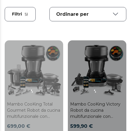
Filtri
Mambo CooKing Total
Mambo CooKing Victory
Gourmet Robot da cucina
Robot da cucina
multifunzionale con
multifunzionale con
dispenser di alimenti.
dispenser di alimenti.
699,00 €
599,90 €