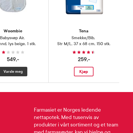
Woombie
Tena
Babysvøp Air
,
Smekke/Bib
,
nd, lys beige, 1 stk.
Str M/L, 37 x 68 cm, 150 stk.
549,-
259,-
Kjøp
Varsle meg
Farmasiet er Norges ledende
nettapotek. Med tusenvis av
produkter i vårt sortiment og et team
med farmasøyter, kan vi hjelpe og