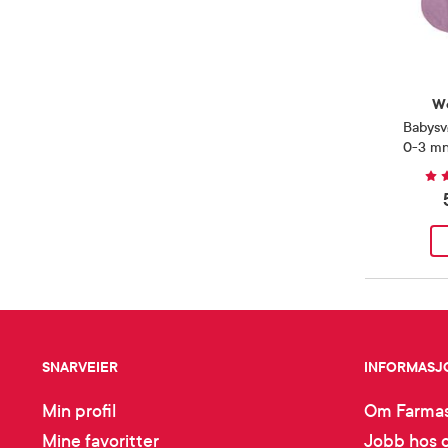
W
Babysv
0-3 mnd,
SNARVEIER
INFORMASJ
Min profil
Om Farmas
Mine favoritter
Jobb hos 