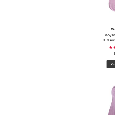
W
Babysv
0–3 mnd
Va