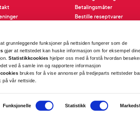
takt
Betalingsmåter
eninger
Bestille reseptvarer
 & personvern
Råd fra apoteket
lysninger
Reklamasjon og angrerett
 at grunnleggende funksjoner på nettsiden fungerer som de
inger for cookies
es
gjør at nettstedet kan huske informasjon om for eksempel din
sjon.
Statistikkcookies
hjelper oss med å forstå hvordan besøk
et ved å samle inn og rapportere informasjon
cookies
brukes for å vise annonser på tredjeparts nettsteder ba
 på vår nettside.
Personvern og sikkerhet
Personopplysninger
Salgsbetingelser
FARMASIET ©2026
Funksjonelle
Statistikk
Markedsf