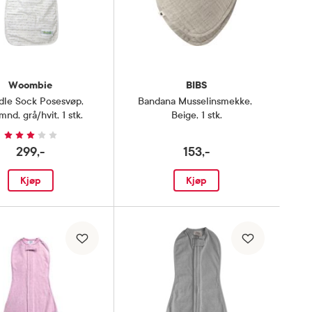
Woombie
BIBS
dle Sock Posesvøp
,
Bandana Musselinsmekke
,
nd, grå/hvit, 1 stk.
Beige, 1 stk.
299,-
153,-
Kjøp
Kjøp