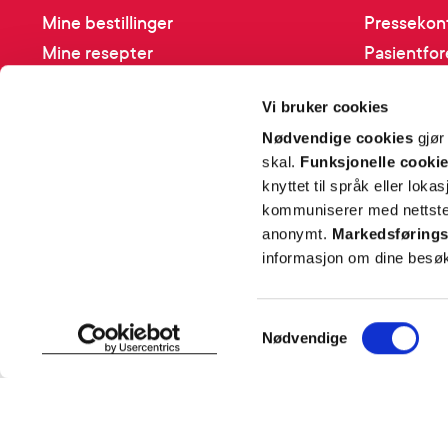
Mine bestillinger
Pressekon
Mine resepter
Pasientfor
Resepthistorikk
Sikkerhet
Vi bruker cookies
Meldinger fra farmasøyten
Personopp
Nødvendige cookies
gjør
Se innstill
skal.
Funksjonelle cooki
knyttet til språk eller loka
kommuniserer med nettsted
anonymt.
Markedsførings
informasjon om dine besøk
Samtykkevalg
Nødvendige