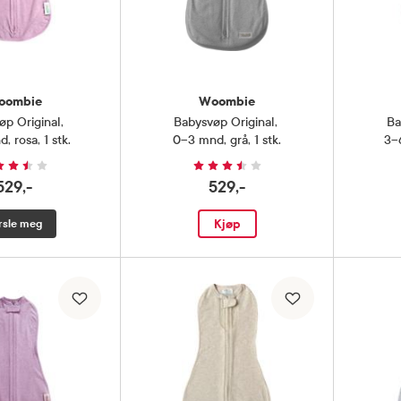
oombie
Woombie
øp Original
,
Babysvøp Original
,
Ba
, rosa, 1 stk.
0–3 mnd, grå, 1 stk.
3–6
529,-
529,-
Kjøp
rsle meg