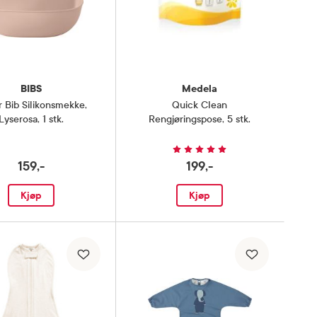
BIBS
Medela
r Bib Silikonsmekke
,
Quick Clean
Lyserosa, 1 stk.
Rengjøringspose
,
5 stk.
159,-
199,-
Kjøp
Kjøp