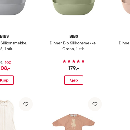
BIBS
BIBS
 Silikonsmekke
,
Dinner Bib Silikonsmekke
,
Dinne
å, 1 stk.
Grønn, 1 stk.
40%
79,-
108,-
179,-
Kjøp
Kjøp