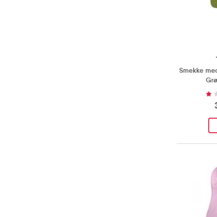
Smekke med
Grø