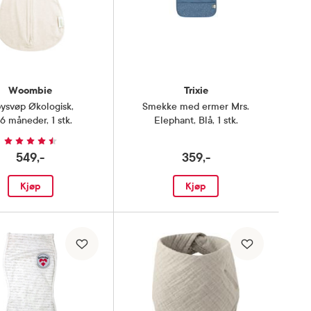
Woombie
Trixie
ysvøp Økologisk
,
Smekke med ermer Mrs.
6 måneder, 1 stk.
Elephant
,
Blå, 1 stk.
549,-
359,-
Kjøp
Kjøp