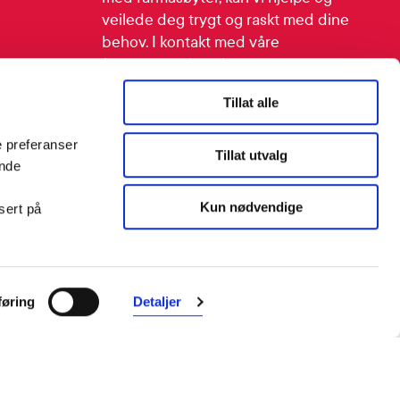
veilede deg trygt og raskt med dine
behov. I kontakt med våre
farmasøyter kan du være anonym.
Tillat alle
Følg oss
Facebook
Instagram
LinkedIn
TikTok
e preferanser
Tillat utvalg
ende
Kun nødvendige
sert på
øring
Detaljer