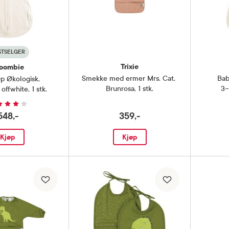
STSELGER
Trixie
oombie
Smekke med ermer Mrs. Cat
,
Bab
p Økologisk
,
Brunrosa, 1 stk.
3–
ffwhite, 1 stk.
548,-
359,-
Kjøp
Kjøp