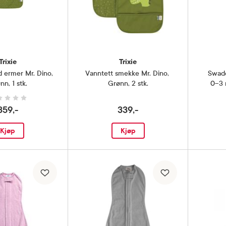
Trixie
Trixie
 ermer Mr. Dino
,
Vanntett smekke Mr. Dino
,
Swad
nn, 1 stk.
Grønn, 2 stk.
0–3 m
359,-
339,-
Kjøp
Kjøp