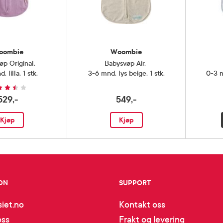
oombie
Woombie
øp Original
,
Babysvøp Air
,
 lilla, 1 stk.
3-6 mnd, lys beige, 1 stk.
0-3 m
529,-
549,-
Kjøp
Kjøp
ON
SUPPORT
iet.no
Kontakt oss
oss
Frakt og levering