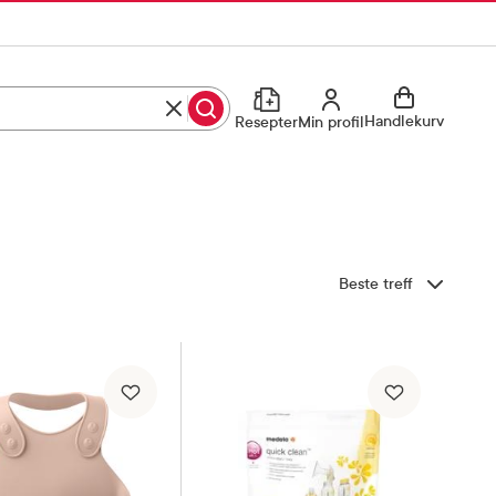
Slett søk
Utfør søk
Min profil
Handlekurv
Resepter
Min profil
Kjøp reseptvare
Logg inn
Min profil
Reseptoversikt
Sorter etter
Mine favoritter
Resepthistorikk
Mine bestillinger
Meldinger fra farmasøyten
Kundeservice
33 74 03 24