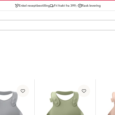
Enkel reseptbestilling
Fri frakt fra 399,-
Rask levering
gn for å se forslag, eller trykk søk.