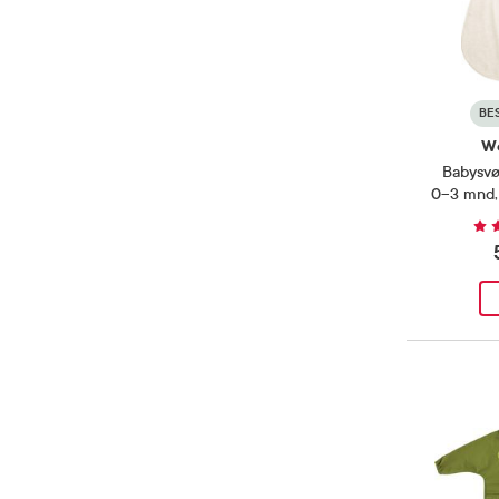
Grå
(
2
)
Produkter
Hvit
(
2
)
Produkter
Hvit/Grå
(
1
)
Produkt
BE
Lilla
(
1
)
Produkt
W
Rosa
(
3
)
Produkter
Babysvø
0–3 mnd, o