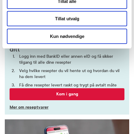
Tillat alle
179,-
279,-
Tillat utvalg
Kjøp
Kjøp
Kun nødvendige
Hent resepter for deg selv eller barnet
ditt
Logg inn med BankID eller annen eID og få sikker
tilgang til alle dine resepter
Velg hvilke resepter du vil hente ut og hvordan du vil
ha dem levert
Få dine resepter levert raskt og trygt på avtalt måte
Kom i gang
Mer om reseptvarer