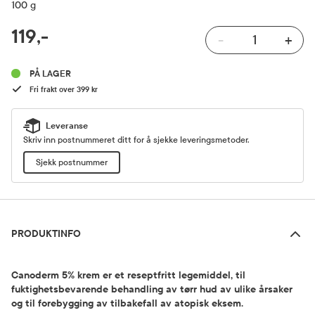
100 g
RABATTPROSENT
119,-
-
+
Pris
PÅ LAGER
Fri frakt over 399 kr
Leveranse
Skriv inn postnummeret ditt for å sjekke leveringsmetoder.
Sjekk postnummer
Produktinfo
PRODUKTINFO
Canoderm 5% krem er et reseptfritt legemiddel, til
fuktighetsbevarende behandling av tørr hud av ulike årsaker
og til forebygging av tilbakefall av atopisk eksem.