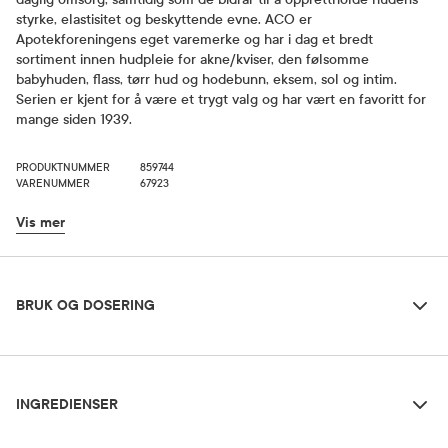
styrke, elastisitet og beskyttende evne. ACO er
Apotekforeningens eget varemerke og har i dag et bredt
sortiment innen hudpleie for akne/kviser, den følsomme
babyhuden, flass, tørr hud og hodebunn, eksem, sol og intim.
Serien er kjent for å være et trygt valg og har vært en favoritt for
mange siden 1939.
PRODUKTNUMMER
859744
VARENUMMER
67923
Vis mer
Bruk og dosering
BRUK OG DOSERING
Ingredienser
Dosering og bruksområde
INGREDIENSER
Ved forebygging av tilbakefall ved atopisk eksem: Kremen smøres
inn minst 2 ganger daglig og gjerne etter kontakt med vann. Ved
fuktighetsbevarende behandling av tørr hud av ulike årsaker: