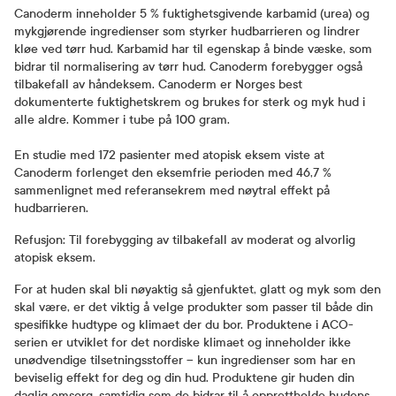
Canoderm inneholder 5 % fuktighetsgivende karbamid (urea) og
mykgjørende ingredienser som styrker hudbarrieren og lindrer
kløe ved tørr hud. Karbamid har til egenskap å binde væske, som
bidrar til normalisering av tørr hud. Canoderm forebygger også
tilbakefall av håndeksem. Canoderm er Norges best
dokumenterte fuktighetskrem og brukes for sterk og myk hud i
alle aldre. Kommer i tube på 100 gram.
En studie med 172 pasienter med atopisk eksem viste at
Canoderm forlenget den eksemfrie perioden med 46,7 %
sammenlignet med referansekrem med nøytral effekt på
hudbarrieren.
Refusjon: Til forebygging av tilbakefall av moderat og alvorlig
atopisk eksem.
For at huden skal bli nøyaktig så gjenfuktet, glatt og myk som den
skal være, er det viktig å velge produkter som passer til både din
spesifikke hudtype og klimaet der du bor. Produktene i ACO-
serien er utviklet for det nordiske klimaet og inneholder ikke
unødvendige tilsetningsstoffer – kun ingredienser som har en
beviselig effekt for deg og din hud. Produktene gir huden din
daglig omsorg, samtidig som de bidrar til å opprettholde hudens