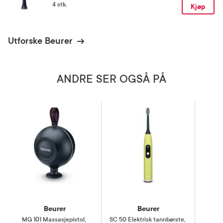
4 stk.
Kjøp
Utforske Beurer
ANDRE SER OGSÅ PÅ
Beurer
Beurer
MG 101 Massasjepistol
,
SC 50 Elektrisk tannbørste
,
S