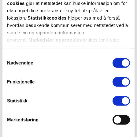
forhold, så var ikke avviket større enn at jeg kan sjekke.
cookies
gjør at nettstedet kan huske informasjon om for
eksempel dine preferanser knyttet til språk eller
lokasjon.
Statistikkcookies
hjelper oss med å forstå
Var denne anmeldelsen nyttig?
hvordan besøkende kommuniserer med nettstedet ved å
0
0
samle inn og rapportere informasjon
anonymt.
Markedsføringscookies
brukes for å vise
flagg denne anmeldelsen
annonser på tredjeparts nettsteder basert på informasjon
om dine besøk på vår nettside.
Samtykkevalg
Nødvendige
Jamal
2 måneder siden
Funksjonelle
Reliable machine
Precise and accurate
Statistikk
Var denne anmeldelsen nyttig?
Markedsføring
0
0