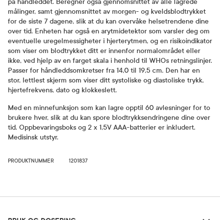
på håndleddet. Beregner også gjennomsnittet av alle lagrede
målinger, samt gjennomsnittet av morgen- og kveldsblodtrykket
for de siste 7 dagene, slik at du kan overvåke helsetrendene dine
over tid. Enheten har også en arytmidetektor som varsler deg om
eventuelle uregelmessigheter i hjerterytmen, og en risikoindikator
som viser om blodtrykket ditt er innenfor normalområdet eller
ikke, ved hjelp av en farget skala i henhold til WHOs retningslinjer.
Passer for håndleddsomkretser fra 14,0 til 19,5 cm. Den har en
stor, lettlest skjerm som viser ditt systoliske og diastoliske trykk,
hjertefrekvens, dato og klokkeslett.
Med en minnefunksjon som kan lagre opptil 60 avlesninger for to
brukere hver, slik at du kan spore blodtrykksendringene dine over
tid. Oppbevaringsboks og 2 x 1,5V AAA-batterier er inkludert.
Medisinsk utstyr.
PRODUKTNUMMER
1201837
Bruk og dosering