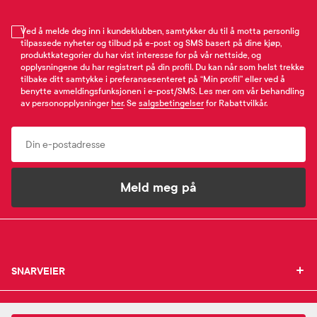
Ved å melde deg inn i kundeklubben, samtykker du til å motta personlig
tilpassede nyheter og tilbud på e-post og SMS basert på dine kjøp,
produktkategorier du har vist interesse for på vår nettside, og
opplysningene du har registrert på din profil. Du kan når som helst trekke
tilbake ditt samtykke i preferansesenteret på “Min profil” eller ved å
benytte avmeldingsfunksjonen i e-post/SMS. Les mer om vår behandling
av personopplysninger
her
. Se
salgsbetingelser
for Rabattvilkår.
Email
Meld meg på
SNARVEIER
SNARVEIER
INFORMASJON
Min profil
INFORMASJON
Mine favoritter