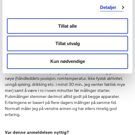
flagg denne anmeldelsen
Detaljer
Zia
2 måneder siden
Tillat alle
Lett å sette på, men sprikende måleresultater!
Tillat utvalg
Den er praktisk & kompakt. Viser noenlunde riktig (ca. 70%) ved ca.
120/70 mmHG eller lavere sammenlignet med Beurer for overarm
jeg har fra før. Ellers viser den sprikende resultater. Apparatet fester
Kun nødvendige
jeg på hånledd helt korrekt ihht. instruksen (har også lest flere
artikler, sett videoer etc.). Jeg følger tiltakene før måling ganske
nøye (håndleddets posisjon, romtemperatur, ikke fysisk aktivitet,
unngå spising, drikking etc. i minst 30 min., jeg venter faktisk mye
mer) samt å være i ro i noen minutter før målinger starter.
Pulsmålinger stemmer derimot alltid godt på begge apparater.
Erfaringene er basert på flere dagers målinger på samme tid.
Normalt måler jeg på venstre armen og har ellers rimelig god
erfaring.
Var denne anmeldelsen nyttig?