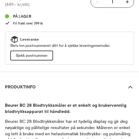
-
+
Pris
(449,- kr/stk)
PÅ LAGER
Fri frakt over 399 kr
Leveranse
Skriv inn postnummeret ditt for å sjekke leveringsmetoder.
Sjekk postnummer
Produktinfo
PRODUKTINFO
Beurer BC 28 Blodtrykksmåler er et enkelt og brukervennlig
blodtrykksapparat til håndledd.
Beurer BC 28 Blodtrykksmåler har et tydelig display og gir deg
nøyaktige og pålitelige resultater på sekunder. Måleren er enkel
og lett å bruke med en helautomatisk blodtrykks- og pulsmåling