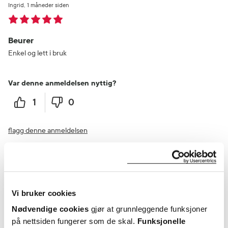
Ingrid
1 måneder siden
Beurer
Enkel og lett i bruk
Var denne anmeldelsen nyttig?
1
0
flagg denne anmeldelsen
Laila
2 måneder siden
Vi bruker cookies
Kjekt å vite at man kan sjekke selv.
Produktet er testet opp mot blodtrykksmåler hos lege. Denne viste
Nødvendige cookies
gjør at grunnleggende funksjoner
for høyt blodtrykk i forhold. Selv om den viste forhøyet blodtrykk i
på nettsiden fungerer som de skal.
Funksjonelle