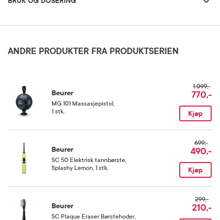
BRUK OG DOSERING
Dosering og bruksområde
Følg instruksjonene i bruksanvisningen.
ANDRE PRODUKTER FRA PRODUKTSERIEN
Oppbevaringsbetingelser
1 099,-
Beurer
770,-
Rom (15-25 grader)
MG 101 Massasjepistol
,
1 stk.
Kjøp
Kategori
Medisinsk utstyr
699,-
Beurer
490,-
SC 50 Elektrisk tannbørste
,
Splashy Lemon, 1 stk.
Kjøp
299,-
Beurer
210,-
SC Plaque Eraser Børstehoder
,