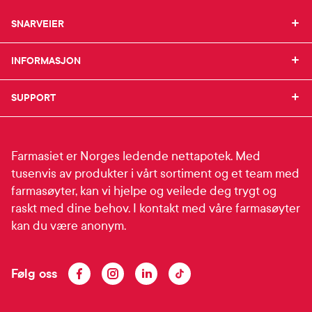
SNARVEIER
SNARVEIER
INFORMASJON
Min profil
INFORMASJON
Mine favoritter
Mine bestillinger
SUPPORT
Om Farmasiet.no
SUPPORT
Mine resepter
Jobb hos oss
Resepthistorikk
Pressekontakt
Kontakt oss
Meldinger fra farmasøyten
Pasientforeninger
Frakt og levering
Farmasiet er Norges ledende nettapotek. Med
Sikkerhet & personvern
Betalingsmåter
tusenvis av produkter i vårt sortiment og et team med
Personopplysninger
Bestille reseptvarer
farmasøyter, kan vi hjelpe og veilede deg trygt og
Se innstillinger for cookies
Råd fra apoteket
raskt med dine behov. I kontakt med våre farmasøyter
Reklamasjon og angrerett
kan du være anonym.
Følg oss
Facebook
Instagram
LinkedIn
TikTok